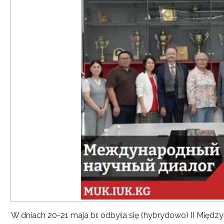
W dniach 20-21 maja br. odbyła się (hybrydowo) II Mię