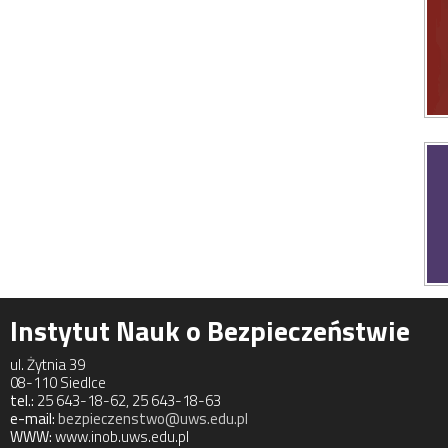
Instytut Nauk o Bezpieczeństwie
ul. Żytnia 39
08-110 Siedlce
tel.:
25 643-18-62, 25 643-18-63
e-mail:
bezpieczenstwo@uws.edu.pl
WWW:
www.inob.uws.edu.pl