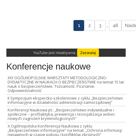
1
2
3
…
48
Nast
YouTube jest nieaktywna.
Zezwalaj
Konferencje naukowe
XIV OGÓLNOPOLSKIE WARSZTATY METODOLOGICZNO-
DYDAKTYCZNE W NAUKACH O BEZPIECZEŃSTWIE na temat 15 lat
nauk o bezpieczeństwie. Tożsamość. Poznanie.
Odpowiedzialność
II Sympozjum ekspercko-szkoleniowe z cyklu „Bezpieczeństwo
informacyjne w działalności administracji samorządowej”
Konferencji Naukowa pt.: „Bezpieczeństwo indywidualne i
społeczne – profilaktyka, prewencja i resocjalizacja wobec
nowych zagrożeń kryminologicznych”
X Ogólnopolska Konferencja Naukowa z cyklu
„Bezpieczeństwo informacyjne” na temat: „Ochrona informacji
niejawnych w czasie pokoju i konfliktów zbrojnych”