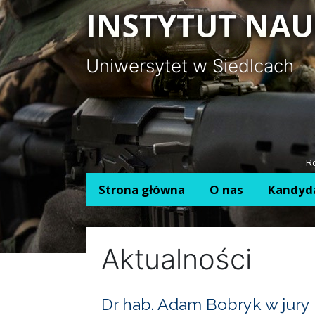
Panel zarządzania plikami cookies
INSTYTUT NAU
Uniwersytet w Siedlcach
Ro
Strona główna
O nas
Kandyd
Aktualności
Dr hab. Adam Bobryk w jury 