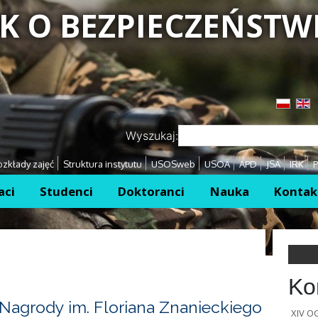
K O BEZPIECZEŃSTW
Przejdź
Przejdź
Wyszukaj:
zkłady zajęć
Struktura instytutu
USOSweb
USOA
APD
JSA
IRK
P
aci
Studenci
Doktoranci
Nauka
Kontak
Ko
Nagrody im. Floriana Znanieckiego
XIV 