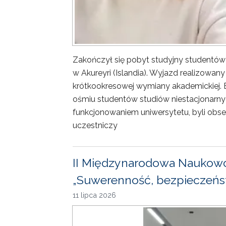
Zakończył się pobyt studyjny studentów
w Akureyri (Islandia). Wyjazd realizowa
krótkookresowej wymiany akademickiej. 
ośmiu studentów studiów niestacjonarny
funkcjonowaniem uniwersytetu, byli obse
uczestniczy
II Międzynarodowa Naukowo
„Suwerenność, bezpieczeńst
11 lipca 2026