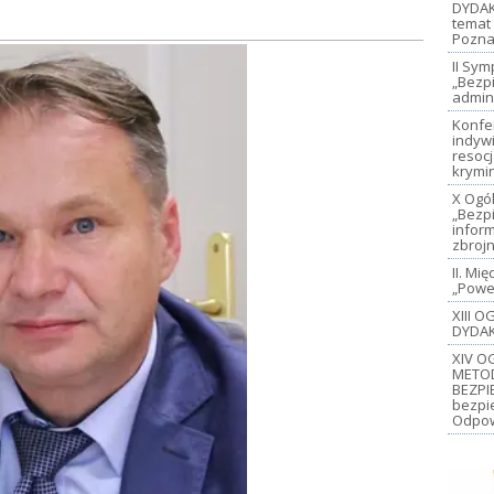
DYDAK
temat 
Pozna
II Sy
„Bezp
admin
Konfe
indywi
resoc
krymi
X Ogó
„Bezp
inform
zbroj
II. M
„Power
XIII 
DYDAK
XIV O
METO
BEZPI
bezpi
Odpow