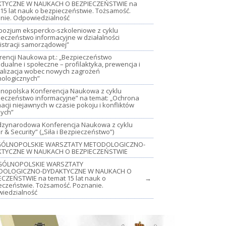
TYCZNE W NAUKACH O BEZPIECZEŃSTWIE na
15 lat nauk o bezpieczeństwie. Tożsamość.
nie. Odpowiedzialność
mpozjum ekspercko-szkoleniowe z cyklu
ieczeństwo informacyjne w działalności
istracji samorządowej”
rencji Naukowa pt.: „Bezpieczeństwo
dualne i społeczne – profilaktyka, prewencja i
jalizacja wobec nowych zagrożeń
nologicznych”
lnopolska Konferencja Naukowa z cyklu
ieczeństwo informacyjne” na temat: „Ochrona
acji niejawnych w czasie pokoju i konfliktów
nych”
iędzynarodowa Konferencja Naukowa z cyklu
 & Security” („Siła i Bezpieczeństwo”)
OGÓLNOPOLSKIE WARSZTATY METODOLOGICZNO-
TYCZNE W NAUKACH O BEZPIECZEŃSTWIE
GÓLNOPOLSKIE WARSZTATY
DOLOGICZNO-DYDAKTYCZNE W NAUKACH O
ECZEŃSTWIE na temat 15 lat nauk o
→
eczeństwie. Tożsamość. Poznanie.
iedzialność