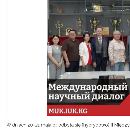
W dniach 20-21 maja br. odbyła się (hybrydowo) II Mię