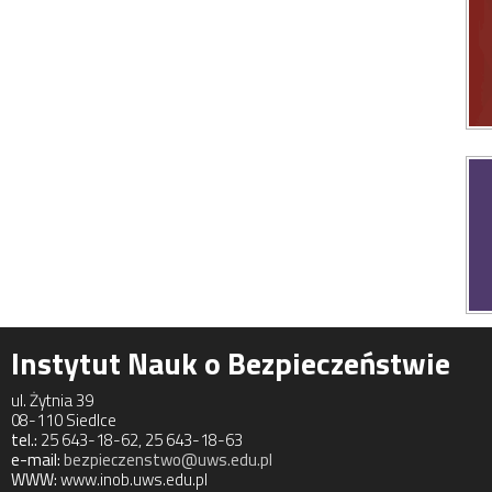
Instytut Nauk o Bezpieczeństwie
ul. Żytnia 39
08-110 Siedlce
tel.:
25 643-18-62, 25 643-18-63
e-mail:
bezpieczenstwo@uws.edu.pl
WWW:
www.inob.uws.edu.pl