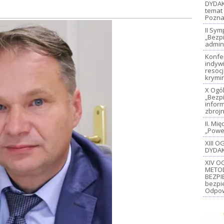
DYDAK
temat 
Pozna
II Sy
„Bezp
admin
Konfe
indywi
resoc
krymi
X Ogó
„Bezp
inform
zbroj
II. M
„Power
XIII 
DYDAK
XIV O
METO
BEZPI
bezpi
Odpow