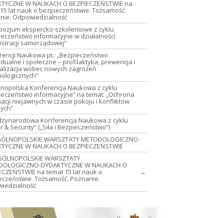
TYCZNE W NAUKACH O BEZPIECZEŃSTWIE na
15 lat nauk o bezpieczeństwie. Tożsamość.
nie. Odpowiedzialność
mpozjum ekspercko-szkoleniowe z cyklu
ieczeństwo informacyjne w działalności
istracji samorządowej”
rencji Naukowa pt.: „Bezpieczeństwo
dualne i społeczne – profilaktyka, prewencja i
jalizacja wobec nowych zagrożeń
nologicznych”
lnopolska Konferencja Naukowa z cyklu
ieczeństwo informacyjne” na temat: „Ochrona
acji niejawnych w czasie pokoju i konfliktów
nych”
iędzynarodowa Konferencja Naukowa z cyklu
 & Security” („Siła i Bezpieczeństwo”)
OGÓLNOPOLSKIE WARSZTATY METODOLOGICZNO-
TYCZNE W NAUKACH O BEZPIECZEŃSTWIE
GÓLNOPOLSKIE WARSZTATY
DOLOGICZNO-DYDAKTYCZNE W NAUKACH O
ECZEŃSTWIE na temat 15 lat nauk o
→
eczeństwie. Tożsamość. Poznanie.
iedzialność