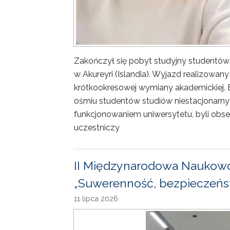
Zakończył się pobyt studyjny studentów
w Akureyri (Islandia). Wyjazd realizowa
krótkookresowej wymiany akademickiej. 
ośmiu studentów studiów niestacjonarny
funkcjonowaniem uniwersytetu, byli obse
uczestniczy
II Międzynarodowa Naukowo
„Suwerenność, bezpieczeńst
11 lipca 2026