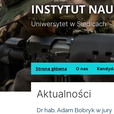
Panel zarządzania plikami cookies
INSTYTUT NAU
Uniwersytet w Siedlcach
Ro
Strona główna
O nas
Kandyd
Aktualności
Dr hab. Adam Bobryk w jury 