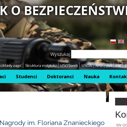
K O BEZPIECZEŃSTW
Przejdź
Przejdź
Wyszukaj:
zkłady zajęć
Struktura instytutu
USOSweb
USOA
APD
JSA
IRK
P
aci
Studenci
Doktoranci
Nauka
Kontak
Ko
Nagrody im. Floriana Znanieckiego
XIV 