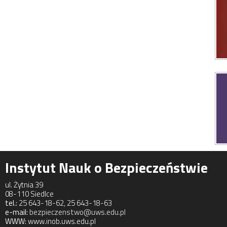
Instytut Nauk o Bezpieczeństwie
ul. Żytnia 39
08-110 Siedlce
tel.:
25 643-18-62, 25 643-18-63
e-mail:
bezpieczenstwo@uws.edu.pl
WWW:
www.inob.uws.edu.pl