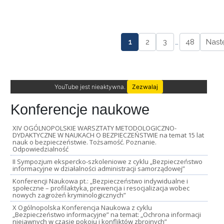
1
2
3
…
48
Nast
YouTube jest nieaktywna.
Zezwalaj
Konferencje naukowe
XIV OGÓLNOPOLSKIE WARSZTATY METODOLOGICZNO-
DYDAKTYCZNE W NAUKACH O BEZPIECZEŃSTWIE na temat 15 lat
nauk o bezpieczeństwie. Tożsamość. Poznanie.
Odpowiedzialność
II Sympozjum ekspercko-szkoleniowe z cyklu „Bezpieczeństwo
informacyjne w działalności administracji samorządowej”
Konferencji Naukowa pt.: „Bezpieczeństwo indywidualne i
społeczne – profilaktyka, prewencja i resocjalizacja wobec
nowych zagrożeń kryminologicznych”
X Ogólnopolska Konferencja Naukowa z cyklu
„Bezpieczeństwo informacyjne” na temat: „Ochrona informacji
niejawnych w czasie pokoju i konfliktów zbrojnych”