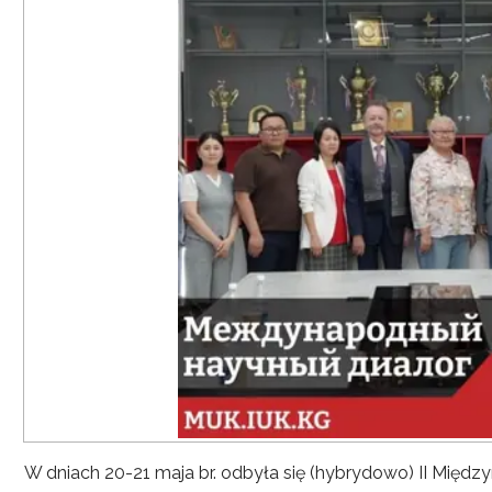
W dniach 20-21 maja br. odbyła się (hybrydowo) II Mię