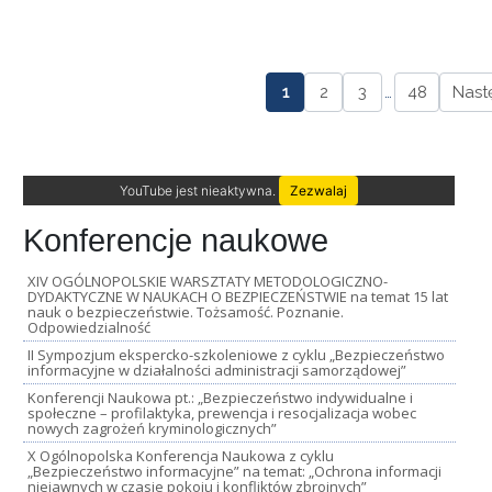
1
2
3
…
48
Nast
YouTube jest nieaktywna.
Zezwalaj
Konferencje naukowe
XIV OGÓLNOPOLSKIE WARSZTATY METODOLOGICZNO-
DYDAKTYCZNE W NAUKACH O BEZPIECZEŃSTWIE na temat 15 lat
nauk o bezpieczeństwie. Tożsamość. Poznanie.
Odpowiedzialność
II Sympozjum ekspercko-szkoleniowe z cyklu „Bezpieczeństwo
informacyjne w działalności administracji samorządowej”
Konferencji Naukowa pt.: „Bezpieczeństwo indywidualne i
społeczne – profilaktyka, prewencja i resocjalizacja wobec
nowych zagrożeń kryminologicznych”
X Ogólnopolska Konferencja Naukowa z cyklu
„Bezpieczeństwo informacyjne” na temat: „Ochrona informacji
niejawnych w czasie pokoju i konfliktów zbrojnych”