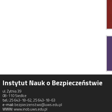
Instytut Nauk o Bezpieczeństwie
ul. Żytnia 39
08-110 Siedlce
tel.:
25 643-18-62, 25 643-18-63
e-mail:
bezpieczenstwo@uws.edu.pl
WWW:
www.inob.uws.edu.pl