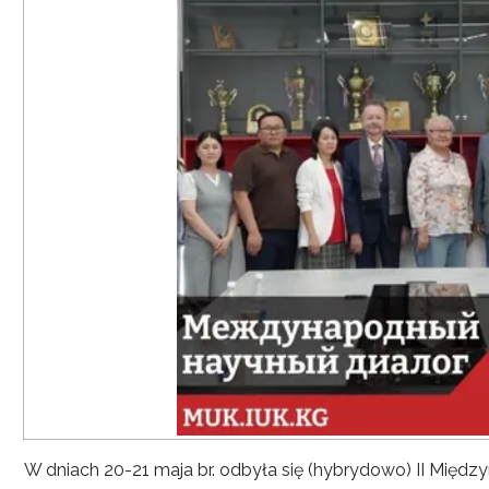
W dniach 20-21 maja br. odbyła się (hybrydowo) II Mię