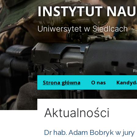
Panel zarządzania plikami cookies
INSTYTUT NAU
Uniwersytet w Siedlcach
Ro
Strona główna
O nas
Kandyd
Aktualności
Dr hab. Adam Bobryk w jury 