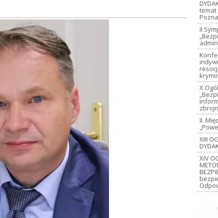
DYDAK
temat 
Pozna
II Sy
„Bezp
admin
Konfe
indywi
resoc
krymi
X Ogó
„Bezp
inform
zbroj
II. M
„Power
XIII 
DYDAK
XIV O
METO
BEZPI
bezpi
Odpow