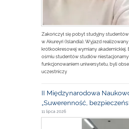
Zakończył się pobyt studyjny studentów
w Akureyri (Islandia). Wyjazd realizowa
krótkookresowej wymiany akademickiej. 
ośmiu studentów studiów niestacjonarny
funkcjonowaniem uniwersytetu, byli obse
uczestniczy
II Międzynarodowa Naukowo
„Suwerenność, bezpieczeńst
11 lipca 2026