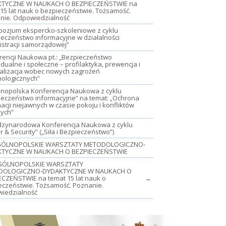
TYCZNE W NAUKACH O BEZPIECZEŃSTWIE na
15 lat nauk o bezpieczeństwie. Tożsamość.
nie. Odpowiedzialność
mpozjum ekspercko-szkoleniowe z cyklu
ieczeństwo informacyjne w działalności
istracji samorządowej”
rencji Naukowa pt.: „Bezpieczeństwo
dualne i społeczne – profilaktyka, prewencja i
jalizacja wobec nowych zagrożeń
nologicznych”
lnopolska Konferencja Naukowa z cyklu
ieczeństwo informacyjne” na temat: „Ochrona
acji niejawnych w czasie pokoju i konfliktów
nych”
iędzynarodowa Konferencja Naukowa z cyklu
 & Security” („Siła i Bezpieczeństwo”)
OGÓLNOPOLSKIE WARSZTATY METODOLOGICZNO-
TYCZNE W NAUKACH O BEZPIECZEŃSTWIE
GÓLNOPOLSKIE WARSZTATY
DOLOGICZNO-DYDAKTYCZNE W NAUKACH O
ECZEŃSTWIE na temat 15 lat nauk o
→
eczeństwie. Tożsamość. Poznanie.
iedzialność