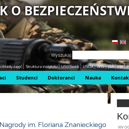
K O BEZPIECZEŃSTW
Przejdź
Przejdź
Wyszukaj:
zkłady zajęć
Struktura instytutu
USOSweb
USOA
APD
JSA
IRK
P
aci
Studenci
Doktoranci
Nauka
Kontak
Ko
Nagrody im. Floriana Znanieckiego
XIV 