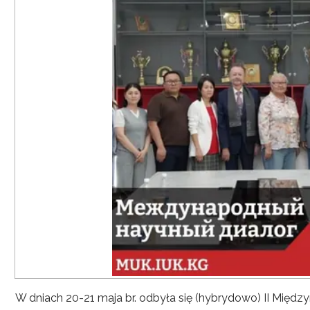
W dniach 20-21 maja br. odbyła się (hybrydowo) II Mię