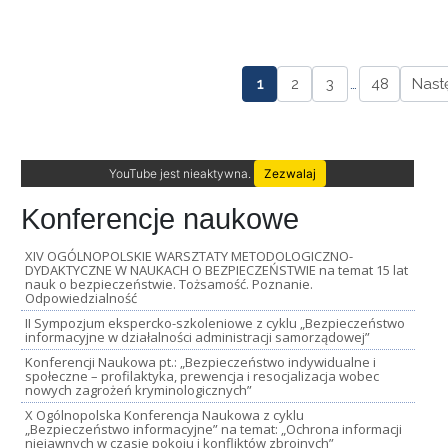
1
2
3
…
48
Nast
YouTube jest nieaktywna.
Zezwalaj
Konferencje naukowe
XIV OGÓLNOPOLSKIE WARSZTATY METODOLOGICZNO-
DYDAKTYCZNE W NAUKACH O BEZPIECZEŃSTWIE na temat 15 lat
nauk o bezpieczeństwie. Tożsamość. Poznanie.
Odpowiedzialność
II Sympozjum ekspercko-szkoleniowe z cyklu „Bezpieczeństwo
informacyjne w działalności administracji samorządowej”
Konferencji Naukowa pt.: „Bezpieczeństwo indywidualne i
społeczne – profilaktyka, prewencja i resocjalizacja wobec
nowych zagrożeń kryminologicznych”
X Ogólnopolska Konferencja Naukowa z cyklu
„Bezpieczeństwo informacyjne” na temat: „Ochrona informacji
niejawnych w czasie pokoju i konfliktów zbrojnych”