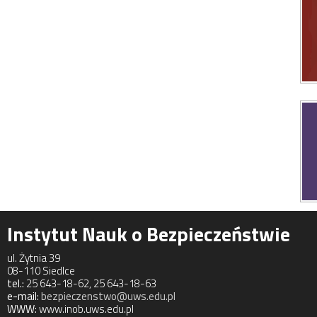
Instytut Nauk o Bezpieczeństwie
ul. Żytnia 39
08-110 Siedlce
tel.:
25 643-18-62, 25 643-18-63
e-mail:
bezpieczenstwo@uws.edu.pl
WWW:
www.inob.uws.edu.pl