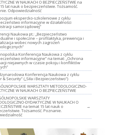
TYCZNE W NAUKACH O BEZPIECZEŃSTWIE na
15 lat nauk o bezpieczeństwie. Tożsamość.
nie. Odpowiedzialność
mpozjum ekspercko-szkoleniowe z cyklu
ieczeństwo informacyjne w działalności
istracji samorządowej”
rencji Naukowa pt.: „Bezpieczeństwo
dualne i społeczne – profilaktyka, prewencja i
jalizacja wobec nowych zagrożeń
nologicznych”
lnopolska Konferencja Naukowa z cyklu
ieczeństwo informacyjne” na temat: „Ochrona
acji niejawnych w czasie pokoju i konfliktów
nych”
iędzynarodowa Konferencja Naukowa z cyklu
 & Security” („Siła i Bezpieczeństwo”)
OGÓLNOPOLSKIE WARSZTATY METODOLOGICZNO-
TYCZNE W NAUKACH O BEZPIECZEŃSTWIE
GÓLNOPOLSKIE WARSZTATY
DOLOGICZNO-DYDAKTYCZNE W NAUKACH O
ECZEŃSTWIE na temat 15 lat nauk o
→
eczeństwie. Tożsamość. Poznanie.
iedzialność