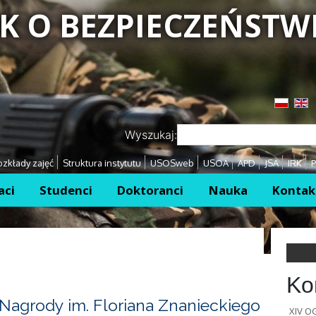
K O BEZPIECZEŃSTW
Przejdź
Przejdź
Wyszukaj:
zkłady zajęć
Struktura instytutu
USOSweb
USOA
APD
JSA
IRK
P
aci
Studenci
Doktoranci
Nauka
Kontak
Ko
Nagrody im. Floriana Znanieckiego
XIV 