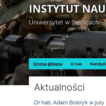
Panel zarządzania plikami cookies
INSTYTUT NAU
Uniwersytet w Siedlcach
Ro
Strona główna
O nas
Kandyd
Aktualności
Dr hab. Adam Bobryk w jury 