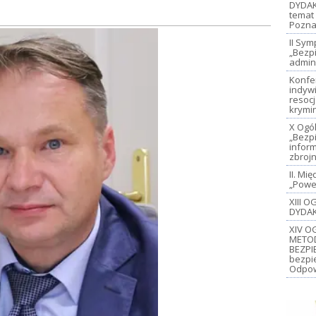
DYDAK
temat 
Pozna
II Sy
„Bezp
admin
Konfe
indywi
resoc
krymi
X Ogó
„Bezp
inform
zbroj
II. M
„Power
XIII 
DYDAK
XIV O
METO
BEZPI
bezpi
Odpow