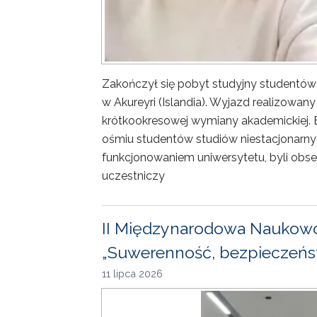
Zakończył się pobyt studyjny studentów
w Akureyri (Islandia). Wyjazd realizowa
krótkookresowej wymiany akademickiej. 
ośmiu studentów studiów niestacjonarny
funkcjonowaniem uniwersytetu, byli obse
uczestniczy
II Międzynarodowa Naukowo
„Suwerenność, bezpieczeńst
11 lipca 2026