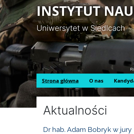
Panel zarządzania plikami cookies
INSTYTUT NAU
Uniwersytet w Siedlcach
Ro
Strona główna
O nas
Kandyd
Aktualności
Dr hab. Adam Bobryk w jury 