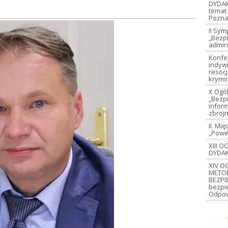
DYDAK
temat 
Pozna
II Sy
„Bezp
admin
Konfe
indywi
resoc
krymi
X Ogó
„Bezp
inform
zbroj
II. M
„Power
XIII 
DYDAK
XIV O
METO
BEZPI
bezpi
Odpow