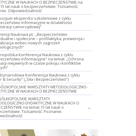
TYCZNE W NAUKACH O BEZPIECZEŃSTWIE na
15 lat nauk o bezpieczeństwie. Tożsamość.
nie. Odpowiedzialność
mpozjum ekspercko-szkoleniowe z cyklu
ieczeństwo informacyjne w działalności
istracji samorządowej”
rencji Naukowa pt.: „Bezpieczeństwo
dualne i społeczne – profilaktyka, prewencja i
jalizacja wobec nowych zagrożeń
nologicznych”
lnopolska Konferencja Naukowa z cyklu
ieczeństwo informacyjne” na temat: „Ochrona
acji niejawnych w czasie pokoju i konfliktów
nych”
iędzynarodowa Konferencja Naukowa z cyklu
 & Security” („Siła i Bezpieczeństwo”)
OGÓLNOPOLSKIE WARSZTATY METODOLOGICZNO-
TYCZNE W NAUKACH O BEZPIECZEŃSTWIE
GÓLNOPOLSKIE WARSZTATY
DOLOGICZNO-DYDAKTYCZNE W NAUKACH O
ECZEŃSTWIE na temat 15 lat nauk o
→
eczeństwie. Tożsamość. Poznanie.
iedzialność