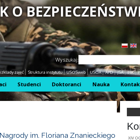
K O BEZPIECZEŃSTW
Przejdź
Przejdź
Wyszukaj:
zkłady zajęć
Struktura instytutu
USOSweb
USOA
APD
JSA
IRK
P
aci
Studenci
Doktoranci
Nauka
Kontak
Ko
Nagrody im. Floriana Znanieckiego
XIV 