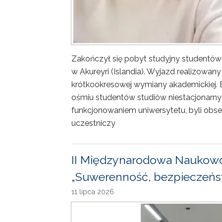
Zakończył się pobyt studyjny studentów
w Akureyri (Islandia). Wyjazd realizowa
krótkookresowej wymiany akademickiej. 
ośmiu studentów studiów niestacjonarny
funkcjonowaniem uniwersytetu, byli obse
uczestniczy
II Międzynarodowa Naukowo
„Suwerenność, bezpieczeńst
11 lipca 2026