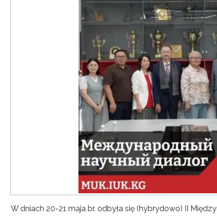
W dniach 20-21 maja br. odbyła się (hybrydowo) II Mię