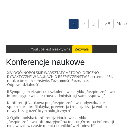
1
2
3
…
48
Nast
YouTube jest nieaktywna.
Zezwalaj
Konferencje naukowe
XIV OGÓLNOPOLSKIE WARSZTATY METODOLOGICZNO-
DYDAKTYCZNE W NAUKACH O BEZPIECZEŃSTWIE na temat 15 lat
nauk o bezpieczeństwie. Tożsamość. Poznanie.
Odpowiedzialność
II Sympozjum ekspercko-szkoleniowe z cyklu „Bezpieczeństwo
informacyjne w działalności administracji samorządowej”
Konferencji Naukowa pt.: „Bezpieczeństwo indywidualne i
społeczne – profilaktyka, prewencja i resocjalizacja wobec
nowych zagrożeń kryminologicznych”
X Ogólnopolska Konferencja Naukowa z cyklu
„Bezpieczeństwo informacyjne” na temat: „Ochrona informacji
niejawnych w czasie pokoju i konfliktów zbrojnych”