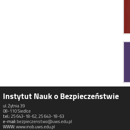
Instytut Nauk o Bezpieczeństwie
ul. Żytnia 39
08-110 Siedlce
tel.:
25 643-18-62, 25 643-18-63
e-mail:
bezpieczenstwo@uws.edu.pl
WWW:
www.inob.uws.edu.pl