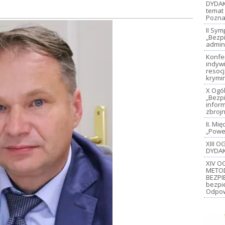
DYDAK
temat 
Pozna
II Sy
„Bezp
admin
Konfe
indywi
resoc
krymi
X Ogó
„Bezp
inform
zbroj
II. M
„Power
XIII 
DYDAK
XIV O
METO
BEZPI
bezpi
Odpow