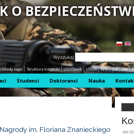
K O BEZPIECZEŃSTW
Przejdź
Przejdź
Wyszukaj:
zkłady zajęć
Struktura instytutu
USOSweb
USOA
APD
JSA
IRK
P
aci
Studenci
Doktoranci
Nauka
Kontak
Ko
Nagrody im. Floriana Znanieckiego
XIV 