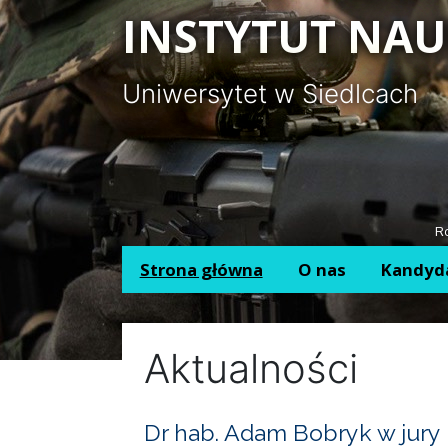
Panel zarządzania plikami cookies
INSTYTUT NAU
Uniwersytet w Siedlcach
Ro
Strona główna
O nas
Kandyd
Aktualności
Dr hab. Adam Bobryk w jury 