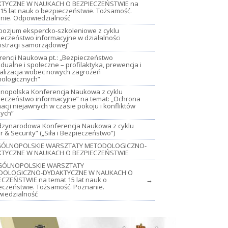
TYCZNE W NAUKACH O BEZPIECZEŃSTWIE na
15 lat nauk o bezpieczeństwie. Tożsamość.
nie. Odpowiedzialność
mpozjum ekspercko-szkoleniowe z cyklu
ieczeństwo informacyjne w działalności
istracji samorządowej”
rencji Naukowa pt.: „Bezpieczeństwo
dualne i społeczne – profilaktyka, prewencja i
jalizacja wobec nowych zagrożeń
nologicznych”
lnopolska Konferencja Naukowa z cyklu
ieczeństwo informacyjne” na temat: „Ochrona
acji niejawnych w czasie pokoju i konfliktów
nych”
iędzynarodowa Konferencja Naukowa z cyklu
 & Security” („Siła i Bezpieczeństwo”)
OGÓLNOPOLSKIE WARSZTATY METODOLOGICZNO-
TYCZNE W NAUKACH O BEZPIECZEŃSTWIE
GÓLNOPOLSKIE WARSZTATY
DOLOGICZNO-DYDAKTYCZNE W NAUKACH O
ECZEŃSTWIE na temat 15 lat nauk o
→
eczeństwie. Tożsamość. Poznanie.
iedzialność