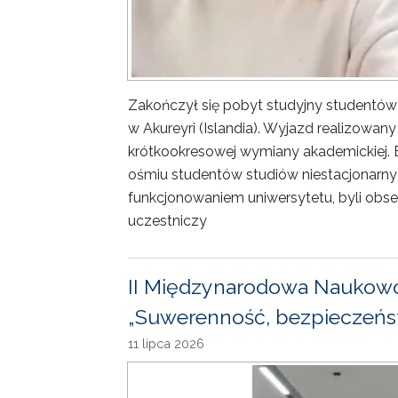
Zakończył się pobyt studyjny studentów
w Akureyri (Islandia). Wyjazd realizowa
krótkookresowej wymiany akademickiej. 
ośmiu studentów studiów niestacjonarny
funkcjonowaniem uniwersytetu, byli obse
uczestniczy
II Międzynarodowa Naukowo
„Suwerenność, bezpieczeńst
11 lipca 2026