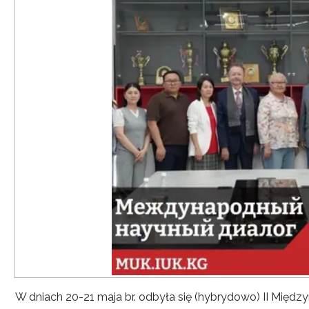
W dniach 20-21 maja br. odbyła się (hybrydowo) II Mię