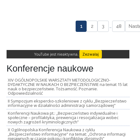
1
2
3
…
48
Nast
YouTube jest nieaktywna.
Zezwalaj
Konferencje naukowe
XIV OGÓLNOPOLSKIE WARSZTATY METODOLOGICZNO-
DYDAKTYCZNE W NAUKACH O BEZPIECZEŃSTWIE na temat 15 lat
nauk o bezpieczeństwie. Tożsamość. Poznanie.
Odpowiedzialność
II Sympozjum ekspercko-szkoleniowe z cyklu „Bezpieczeństwo
informacyjne w działalności administracji samorządowej”
Konferencji Naukowa pt.: „Bezpieczeństwo indywidualne i
społeczne – profilaktyka, prewencja i resocjalizacja wobec
nowych zagrożeń kryminologicznych”
X Ogólnopolska Konferencja Naukowa z cyklu
„Bezpieczeństwo informacyjne” na temat: „Ochrona informacji
niejawnych w czasie pokoju i konfliktów zbrojnych”