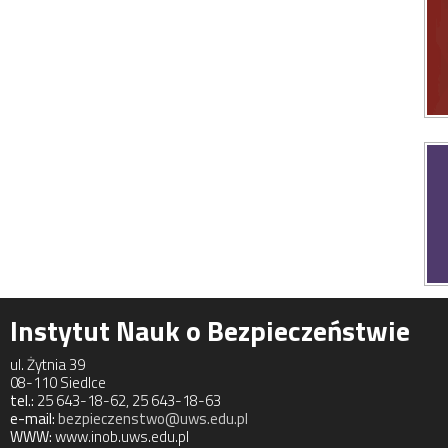
Instytut Nauk o Bezpieczeństwie
ul. Żytnia 39
08-110 Siedlce
tel.:
25 643-18-62, 25 643-18-63
e-mail:
bezpieczenstwo@uws.edu.pl
WWW:
www.inob.uws.edu.pl