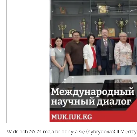
W dniach 20-21 maja br. odbyła się (hybrydowo) II Mię