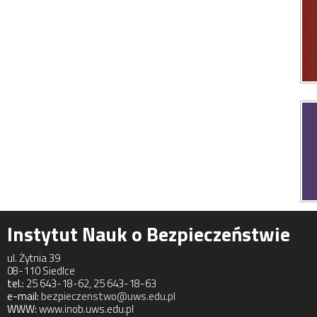
Instytut Nauk o Bezpieczeństwie
ul. Żytnia 39
08-110 Siedlce
tel.:
25 643-18-62, 25 643-18-63
e-mail:
bezpieczenstwo@uws.edu.pl
WWW:
www.inob.uws.edu.pl