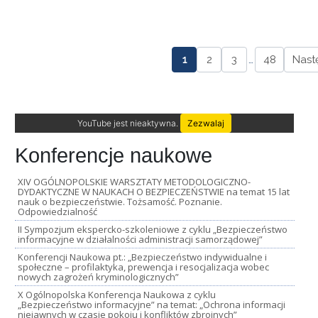
1
2
3
…
48
Nast
YouTube jest nieaktywna.
Zezwalaj
Konferencje naukowe
XIV OGÓLNOPOLSKIE WARSZTATY METODOLOGICZNO-
DYDAKTYCZNE W NAUKACH O BEZPIECZEŃSTWIE na temat 15 lat
nauk o bezpieczeństwie. Tożsamość. Poznanie.
Odpowiedzialność
II Sympozjum ekspercko-szkoleniowe z cyklu „Bezpieczeństwo
informacyjne w działalności administracji samorządowej”
Konferencji Naukowa pt.: „Bezpieczeństwo indywidualne i
społeczne – profilaktyka, prewencja i resocjalizacja wobec
nowych zagrożeń kryminologicznych”
X Ogólnopolska Konferencja Naukowa z cyklu
„Bezpieczeństwo informacyjne” na temat: „Ochrona informacji
niejawnych w czasie pokoju i konfliktów zbrojnych”