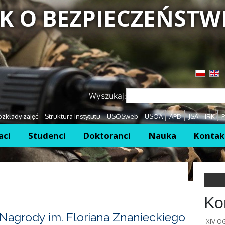
K O BEZPIECZEŃSTW
Przejdź
Przejdź
Wyszukaj:
zkłady zajęć
Struktura instytutu
USOSweb
USOA
APD
JSA
IRK
P
aci
Studenci
Doktoranci
Nauka
Kontak
Ko
Nagrody im. Floriana Znanieckiego
XIV 