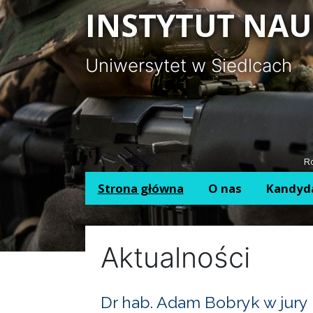
Panel zarządzania plikami cookies
INSTYTUT NAU
Uniwersytet w Siedlcach
Ro
Strona główna
O nas
Kandyd
Aktualności
Dr hab. Adam Bobryk w jury 