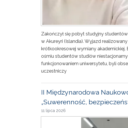
Zakończył się pobyt studyjny studentów
w Akureyri (Islandia). Wyjazd realizowa
krótkookresowej wymiany akademickiej. 
ośmiu studentów studiów niestacjonarny
funkcjonowaniem uniwersytetu, byli obse
uczestniczy
II Międzynarodowa Naukowo
„Suwerenność, bezpieczeńst
11 lipca 2026