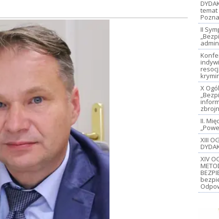
DYDAK
temat 
Pozna
II Sy
„Bezp
admin
Konfe
indywi
resoc
krymi
X Ogó
„Bezp
inform
zbroj
II. M
„Power
XIII 
DYDAK
XIV O
METO
BEZPI
bezpi
Odpow