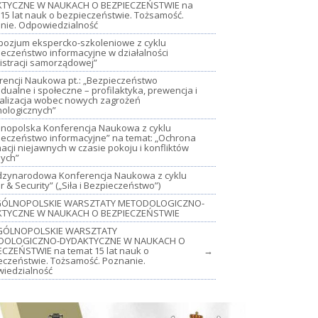
TYCZNE W NAUKACH O BEZPIECZEŃSTWIE na
15 lat nauk o bezpieczeństwie. Tożsamość.
nie. Odpowiedzialność
mpozjum ekspercko-szkoleniowe z cyklu
ieczeństwo informacyjne w działalności
istracji samorządowej”
rencji Naukowa pt.: „Bezpieczeństwo
dualne i społeczne – profilaktyka, prewencja i
jalizacja wobec nowych zagrożeń
nologicznych”
lnopolska Konferencja Naukowa z cyklu
ieczeństwo informacyjne” na temat: „Ochrona
acji niejawnych w czasie pokoju i konfliktów
nych”
iędzynarodowa Konferencja Naukowa z cyklu
 & Security” („Siła i Bezpieczeństwo”)
OGÓLNOPOLSKIE WARSZTATY METODOLOGICZNO-
TYCZNE W NAUKACH O BEZPIECZEŃSTWIE
GÓLNOPOLSKIE WARSZTATY
DOLOGICZNO-DYDAKTYCZNE W NAUKACH O
ECZEŃSTWIE na temat 15 lat nauk o
→
eczeństwie. Tożsamość. Poznanie.
iedzialność