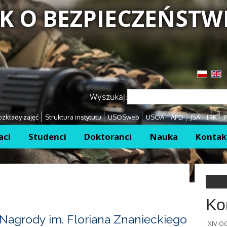
K O BEZPIECZEŃSTW
Przejdź
Przejdź
Wyszukaj:
zkłady zajęć
Struktura instytutu
USOSweb
USOA
APD
JSA
IRK
P
aci
Studenci
Doktoranci
Nauka
Kontak
Ko
Nagrody im. Floriana Znanieckiego
XIV 