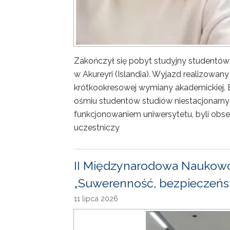
Zakończył się pobyt studyjny studentów
w Akureyri (Islandia). Wyjazd realizowa
krótkookresowej wymiany akademickiej. 
ośmiu studentów studiów niestacjonarny
funkcjonowaniem uniwersytetu, byli obse
uczestniczy
II Międzynarodowa Naukowo
„Suwerenność, bezpieczeńst
11 lipca 2026