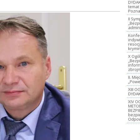
DYDAK
temat 
Pozna
II Sy
„Bezp
admin
Konfe
indywi
resoc
krymi
X Ogó
„Bezp
inform
zbroj
II. M
„Power
XIII 
DYDAK
XIV O
METO
BEZPI
bezpi
Odpow