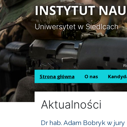
Panel zarządzania plikami cookies
INSTYTUT NAU
Uniwersytet w Siedlcach
Ro
Strona główna
O nas
Kandyd
Aktualności
Dr hab. Adam Bobryk w jury 