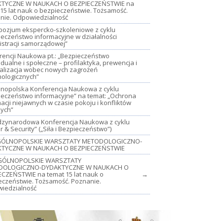
TYCZNE W NAUKACH O BEZPIECZEŃSTWIE na
15 lat nauk o bezpieczeństwie. Tożsamość.
nie. Odpowiedzialność
mpozjum ekspercko-szkoleniowe z cyklu
ieczeństwo informacyjne w działalności
istracji samorządowej”
rencji Naukowa pt.: „Bezpieczeństwo
dualne i społeczne – profilaktyka, prewencja i
jalizacja wobec nowych zagrożeń
nologicznych”
lnopolska Konferencja Naukowa z cyklu
ieczeństwo informacyjne” na temat: „Ochrona
acji niejawnych w czasie pokoju i konfliktów
nych”
iędzynarodowa Konferencja Naukowa z cyklu
 & Security” („Siła i Bezpieczeństwo”)
OGÓLNOPOLSKIE WARSZTATY METODOLOGICZNO-
TYCZNE W NAUKACH O BEZPIECZEŃSTWIE
GÓLNOPOLSKIE WARSZTATY
DOLOGICZNO-DYDAKTYCZNE W NAUKACH O
ECZEŃSTWIE na temat 15 lat nauk o
→
eczeństwie. Tożsamość. Poznanie.
iedzialność