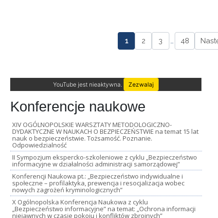
1
2
3
…
48
Nast
YouTube jest nieaktywna.
Zezwalaj
Konferencje naukowe
XIV OGÓLNOPOLSKIE WARSZTATY METODOLOGICZNO-
DYDAKTYCZNE W NAUKACH O BEZPIECZEŃSTWIE na temat 15 lat
nauk o bezpieczeństwie. Tożsamość. Poznanie.
Odpowiedzialność
II Sympozjum ekspercko-szkoleniowe z cyklu „Bezpieczeństwo
informacyjne w działalności administracji samorządowej”
Konferencji Naukowa pt.: „Bezpieczeństwo indywidualne i
społeczne – profilaktyka, prewencja i resocjalizacja wobec
nowych zagrożeń kryminologicznych”
X Ogólnopolska Konferencja Naukowa z cyklu
„Bezpieczeństwo informacyjne” na temat: „Ochrona informacji
niejawnych w czasie pokoju i konfliktów zbrojnych”