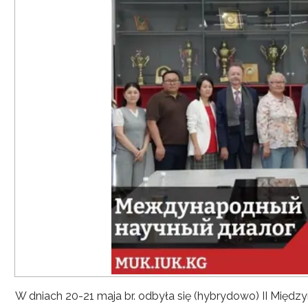
W dniach 20-21 maja br. odbyła się (hybrydowo) II Mię