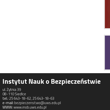
Instytut Nauk o Bezpieczeństwie
ul. Żytnia 39
08-110 Siedlce
tel.:
25 643-18-62, 25 643-18-63
e-mail:
bezpieczenstwo@uws.edu.pl
WWW:
www.inob.uws.edu.pl