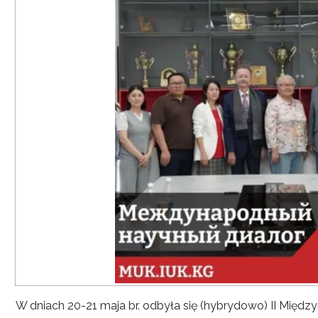
W dniach 20-21 maja br. odbyła się (hybrydowo) II Mię