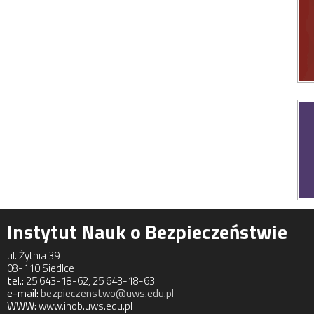
Instytut Nauk o Bezpieczeństwie
ul. Żytnia 39
08-110 Siedlce
tel.:
25 643-18-62, 25 643-18-63
e-mail:
bezpieczenstwo@uws.edu.pl
WWW:
www.inob.uws.edu.pl