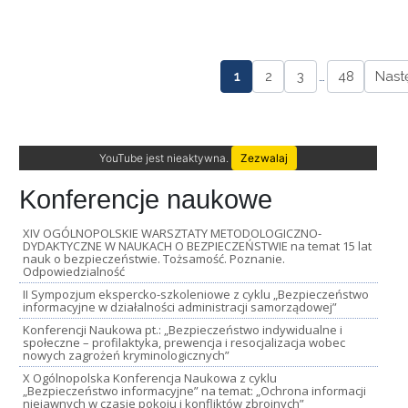
1
2
3
…
48
Nast
YouTube jest nieaktywna.
Zezwalaj
Konferencje naukowe
XIV OGÓLNOPOLSKIE WARSZTATY METODOLOGICZNO-
DYDAKTYCZNE W NAUKACH O BEZPIECZEŃSTWIE na temat 15 lat
nauk o bezpieczeństwie. Tożsamość. Poznanie.
Odpowiedzialność
II Sympozjum ekspercko-szkoleniowe z cyklu „Bezpieczeństwo
informacyjne w działalności administracji samorządowej”
Konferencji Naukowa pt.: „Bezpieczeństwo indywidualne i
społeczne – profilaktyka, prewencja i resocjalizacja wobec
nowych zagrożeń kryminologicznych”
X Ogólnopolska Konferencja Naukowa z cyklu
„Bezpieczeństwo informacyjne” na temat: „Ochrona informacji
niejawnych w czasie pokoju i konfliktów zbrojnych”