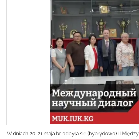
W dniach 20-21 maja br. odbyła się (hybrydowo) II Mię