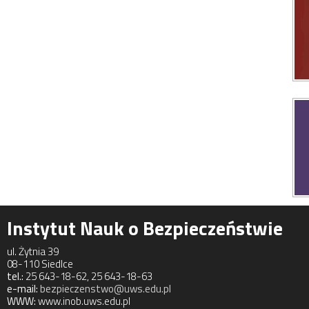
Instytut Nauk o Bezpieczeństwie
ul. Żytnia 39
08-110 Siedlce
tel.:
25 643-18-62, 25 643-18-63
e-mail:
bezpieczenstwo@uws.edu.pl
WWW:
www.inob.uws.edu.pl