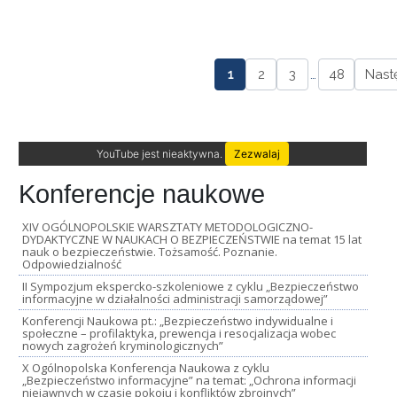
1
2
3
…
48
Nast
YouTube jest nieaktywna.
Zezwalaj
Konferencje naukowe
XIV OGÓLNOPOLSKIE WARSZTATY METODOLOGICZNO-
DYDAKTYCZNE W NAUKACH O BEZPIECZEŃSTWIE na temat 15 lat
nauk o bezpieczeństwie. Tożsamość. Poznanie.
Odpowiedzialność
II Sympozjum ekspercko-szkoleniowe z cyklu „Bezpieczeństwo
informacyjne w działalności administracji samorządowej”
Konferencji Naukowa pt.: „Bezpieczeństwo indywidualne i
społeczne – profilaktyka, prewencja i resocjalizacja wobec
nowych zagrożeń kryminologicznych”
X Ogólnopolska Konferencja Naukowa z cyklu
„Bezpieczeństwo informacyjne” na temat: „Ochrona informacji
niejawnych w czasie pokoju i konfliktów zbrojnych”