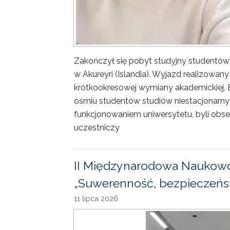
Zakończył się pobyt studyjny studentów
w Akureyri (Islandia). Wyjazd realizowa
krótkookresowej wymiany akademickiej. 
ośmiu studentów studiów niestacjonarny
funkcjonowaniem uniwersytetu, byli obse
uczestniczy
II Międzynarodowa Naukowo
„Suwerenność, bezpieczeńst
11 lipca 2026