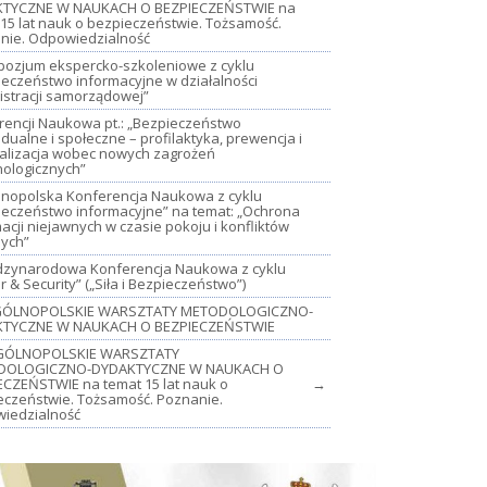
TYCZNE W NAUKACH O BEZPIECZEŃSTWIE na
15 lat nauk o bezpieczeństwie. Tożsamość.
nie. Odpowiedzialność
mpozjum ekspercko-szkoleniowe z cyklu
ieczeństwo informacyjne w działalności
istracji samorządowej”
rencji Naukowa pt.: „Bezpieczeństwo
dualne i społeczne – profilaktyka, prewencja i
jalizacja wobec nowych zagrożeń
nologicznych”
lnopolska Konferencja Naukowa z cyklu
ieczeństwo informacyjne” na temat: „Ochrona
acji niejawnych w czasie pokoju i konfliktów
nych”
iędzynarodowa Konferencja Naukowa z cyklu
 & Security” („Siła i Bezpieczeństwo”)
OGÓLNOPOLSKIE WARSZTATY METODOLOGICZNO-
TYCZNE W NAUKACH O BEZPIECZEŃSTWIE
GÓLNOPOLSKIE WARSZTATY
DOLOGICZNO-DYDAKTYCZNE W NAUKACH O
ECZEŃSTWIE na temat 15 lat nauk o
→
eczeństwie. Tożsamość. Poznanie.
iedzialność