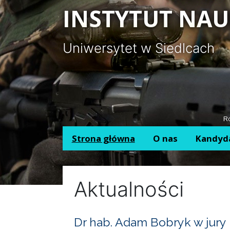
Panel zarządzania plikami cookies
INSTYTUT NAU
Uniwersytet w Siedlcach
Ro
Strona główna
O nas
Kandyd
Aktualności
Dr hab. Adam Bobryk w jury 