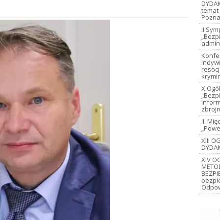
DYDAK
temat 
Pozna
II Sy
„Bezp
admin
Konfe
indywi
resoc
krymi
X Ogó
„Bezp
inform
zbroj
II. M
„Power
XIII 
DYDAK
XIV O
METO
BEZPI
bezpi
Odpow