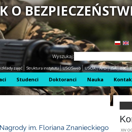
K O BEZPIECZEŃSTW
Przejdź
Przejdź
Wyszukaj:
zkłady zajęć
Struktura instytutu
USOSweb
USOA
APD
JSA
IRK
P
aci
Studenci
Doktoranci
Nauka
Kontak
Ko
Nagrody im. Floriana Znanieckiego
XIV 