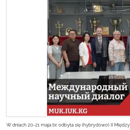
W dniach 20-21 maja br. odbyła się (hybrydowo) II Mię