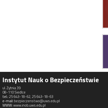
Instytut Nauk o Bezpieczeństwie
ul. Żytnia 39
08-110 Siedlce
tel.:
25 643-18-62, 25 643-18-63
e-mail:
bezpieczenstwo@uws.edu.pl
WWW:
www.inob.uws.edu.pl