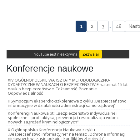
1
2
3
…
48
Nast
YouTube jest nieaktywna.
Zezwalaj
Konferencje naukowe
XIV OGÓLNOPOLSKIE WARSZTATY METODOLOGICZNO-
DYDAKTYCZNE W NAUKACH O BEZPIECZEŃSTWIE na temat 15 lat
nauk o bezpieczeństwie. Tożsamość. Poznanie.
Odpowiedzialność
II Sympozjum ekspercko-szkoleniowe z cyklu „Bezpieczeństwo
informacyjne w działalności administracji samorządowej”
Konferencji Naukowa pt.: „Bezpieczeństwo indywidualne i
społeczne – profilaktyka, prewencja i resocjalizacja wobec
nowych zagrożeń kryminologicznych”
X Ogólnopolska Konferencja Naukowa z cyklu
„Bezpieczeństwo informacyjne” na temat: „Ochrona informacji
niejawnych w czasie pokoju i konfliktów zbrojnych”