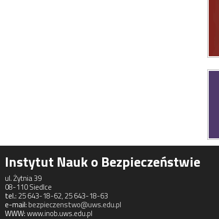
Instytut Nauk o Bezpieczeństwie
ul. Żytnia 39
08-110 Siedlce
tel.:
25 643-18-62, 25 643-18-63
e-mail:
bezpieczenstwo@uws.edu.pl
WWW:
www.inob.uws.edu.pl