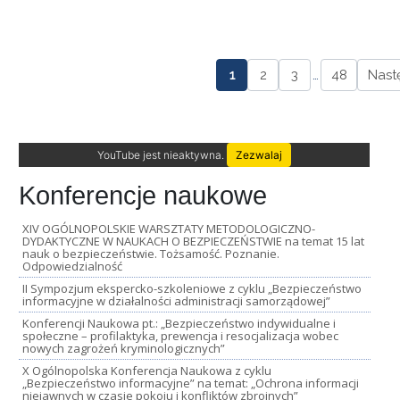
1
2
3
…
48
Nast
YouTube jest nieaktywna.
Zezwalaj
Konferencje naukowe
XIV OGÓLNOPOLSKIE WARSZTATY METODOLOGICZNO-
DYDAKTYCZNE W NAUKACH O BEZPIECZEŃSTWIE na temat 15 lat
nauk o bezpieczeństwie. Tożsamość. Poznanie.
Odpowiedzialność
II Sympozjum ekspercko-szkoleniowe z cyklu „Bezpieczeństwo
informacyjne w działalności administracji samorządowej”
Konferencji Naukowa pt.: „Bezpieczeństwo indywidualne i
społeczne – profilaktyka, prewencja i resocjalizacja wobec
nowych zagrożeń kryminologicznych”
X Ogólnopolska Konferencja Naukowa z cyklu
„Bezpieczeństwo informacyjne” na temat: „Ochrona informacji
niejawnych w czasie pokoju i konfliktów zbrojnych”