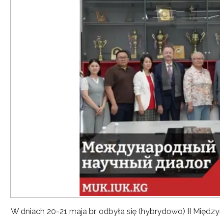
W dniach 20-21 maja br. odbyła się (hybrydowo) II Mię