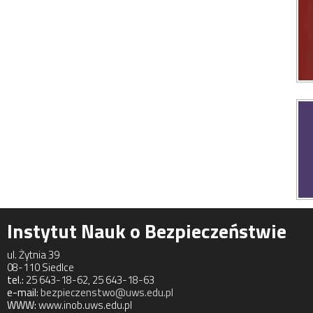
Instytut Nauk o Bezpieczeństwie
ul. Żytnia 39
08-110 Siedlce
tel.:
25 643-18-62, 25 643-18-63
e-mail:
bezpieczenstwo@uws.edu.pl
WWW:
www.inob.uws.edu.pl