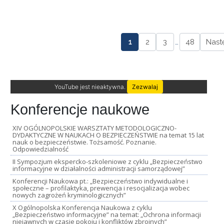
1
2
3
…
48
Nast
YouTube jest nieaktywna.
Zezwalaj
Konferencje naukowe
XIV OGÓLNOPOLSKIE WARSZTATY METODOLOGICZNO-
DYDAKTYCZNE W NAUKACH O BEZPIECZEŃSTWIE na temat 15 lat
nauk o bezpieczeństwie. Tożsamość. Poznanie.
Odpowiedzialność
II Sympozjum ekspercko-szkoleniowe z cyklu „Bezpieczeństwo
informacyjne w działalności administracji samorządowej”
Konferencji Naukowa pt.: „Bezpieczeństwo indywidualne i
społeczne – profilaktyka, prewencja i resocjalizacja wobec
nowych zagrożeń kryminologicznych”
X Ogólnopolska Konferencja Naukowa z cyklu
„Bezpieczeństwo informacyjne” na temat: „Ochrona informacji
niejawnych w czasie pokoju i konfliktów zbrojnych”