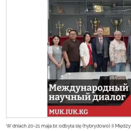
W dniach 20-21 maja br. odbyła się (hybrydowo) II Mię