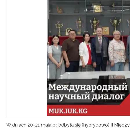
W dniach 20-21 maja br. odbyła się (hybrydowo) II Mię