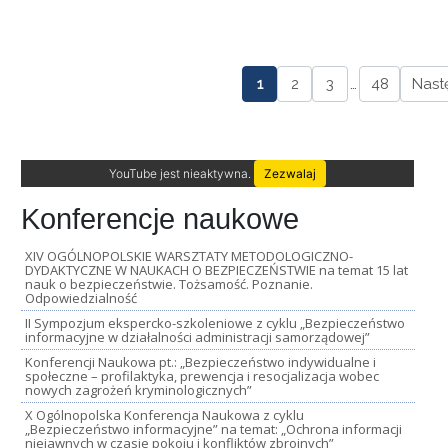
1
2
3
…
48
Nast
YouTube jest nieaktywna.
Zezwalaj
Konferencje naukowe
XIV OGÓLNOPOLSKIE WARSZTATY METODOLOGICZNO-
DYDAKTYCZNE W NAUKACH O BEZPIECZEŃSTWIE na temat 15 lat
nauk o bezpieczeństwie. Tożsamość. Poznanie.
Odpowiedzialność
II Sympozjum ekspercko-szkoleniowe z cyklu „Bezpieczeństwo
informacyjne w działalności administracji samorządowej”
Konferencji Naukowa pt.: „Bezpieczeństwo indywidualne i
społeczne – profilaktyka, prewencja i resocjalizacja wobec
nowych zagrożeń kryminologicznych”
X Ogólnopolska Konferencja Naukowa z cyklu
„Bezpieczeństwo informacyjne” na temat: „Ochrona informacji
niejawnych w czasie pokoju i konfliktów zbrojnych”