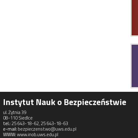
Instytut Nauk o Bezpieczeństwie
ul. Żytnia 39
08-110 Siedlce
tel.:
25 643-18-62, 25 643-18-63
e-mail:
bezpieczenstwo@uws.edu.pl
WWW:
www.inob.uws.edu.pl