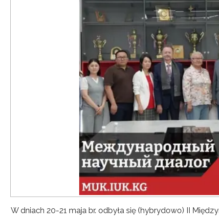
W dniach 20-21 maja br. odbyła się (hybrydowo) II Mię