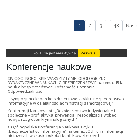
1
2
3
…
48
Nast
YouTube jest nieaktywna.
Zezwalaj
Konferencje naukowe
XIV OGÓLNOPOLSKIE WARSZTATY METODOLOGICZNO-
DYDAKTYCZNE W NAUKACH O BEZPIECZEŃSTWIE na temat 15 lat
nauk o bezpieczeństwie. Tożsamość. Poznanie.
Odpowiedzialność
II Sympozjum ekspercko-szkoleniowe z cyklu „Bezpieczeństwo
informacyjne w działalności administracji samorządowej”
Konferencji Naukowa pt.: „Bezpieczeństwo indywidualne i
społeczne – profilaktyka, prewencja i resocjalizacja wobec
nowych zagrożeń kryminologicznych”
X Ogólnopolska Konferencja Naukowa z cyklu
„Bezpieczeństwo informacyjne” na temat: „Ochrona informacji
niejawnych w czasie pokoju i konfliktów zbrojnych”