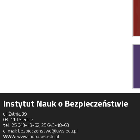
Instytut Nauk o Bezpieczeństwie
ul. Żytnia 39
08-110 Siedlce
tel.:
25 643-18-62, 25 643-18-63
e-mail:
bezpieczenstwo@uws.edu.pl
WWW:
www.inob.uws.edu.pl