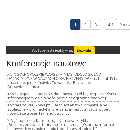
1
2
3
…
48
Nast
YouTube jest nieaktywna.
Zezwalaj
Konferencje naukowe
XIV OGÓLNOPOLSKIE WARSZTATY METODOLOGICZNO-
DYDAKTYCZNE W NAUKACH O BEZPIECZEŃSTWIE na temat 15 lat
nauk o bezpieczeństwie. Tożsamość. Poznanie.
Odpowiedzialność
II Sympozjum ekspercko-szkoleniowe z cyklu „Bezpieczeństwo
informacyjne w działalności administracji samorządowej”
Konferencji Naukowa pt.: „Bezpieczeństwo indywidualne i
społeczne – profilaktyka, prewencja i resocjalizacja wobec
nowych zagrożeń kryminologicznych”
X Ogólnopolska Konferencja Naukowa z cyklu
„Bezpieczeństwo informacyjne” na temat: „Ochrona informacji
niejawnych w czasie pokoju i konfliktów zbrojnych”