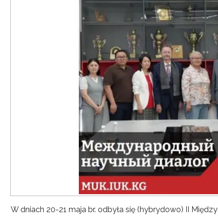
W dniach 20-21 maja br. odbyła się (hybrydowo) II Mię