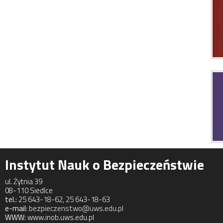
Instytut Nauk o Bezpieczeństwie
ul. Żytnia 39
08-110 Siedlce
tel.:
25 643-18-62, 25 643-18-63
e-mail:
bezpieczenstwo@uws.edu.pl
WWW:
www.inob.uws.edu.pl