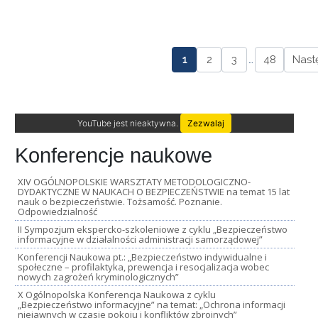
1
2
3
…
48
Nast
YouTube jest nieaktywna.
Zezwalaj
Konferencje naukowe
XIV OGÓLNOPOLSKIE WARSZTATY METODOLOGICZNO-
DYDAKTYCZNE W NAUKACH O BEZPIECZEŃSTWIE na temat 15 lat
nauk o bezpieczeństwie. Tożsamość. Poznanie.
Odpowiedzialność
II Sympozjum ekspercko-szkoleniowe z cyklu „Bezpieczeństwo
informacyjne w działalności administracji samorządowej”
Konferencji Naukowa pt.: „Bezpieczeństwo indywidualne i
społeczne – profilaktyka, prewencja i resocjalizacja wobec
nowych zagrożeń kryminologicznych”
X Ogólnopolska Konferencja Naukowa z cyklu
„Bezpieczeństwo informacyjne” na temat: „Ochrona informacji
niejawnych w czasie pokoju i konfliktów zbrojnych”