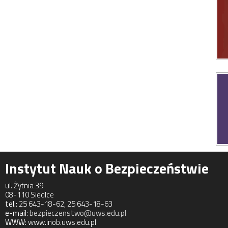
Instytut Nauk o Bezpieczeństwie
ul. Żytnia 39
08-110 Siedlce
tel.:
25 643-18-62, 25 643-18-63
e-mail:
bezpieczenstwo@uws.edu.pl
WWW:
www.inob.uws.edu.pl