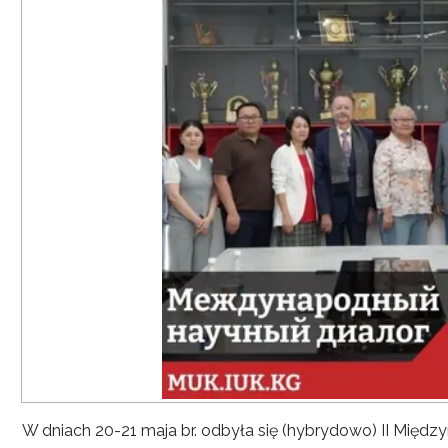
W dniach 20-21 maja br. odbyła się (hybrydowo) II Mię