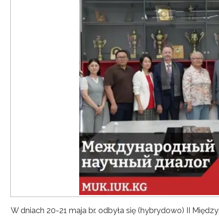
W dniach 20-21 maja br. odbyła się (hybrydowo) II Mię