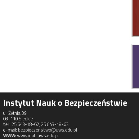
Instytut Nauk o Bezpieczeństwie
ul. Żytnia 39
08-110 Siedlce
tel.:
25 643-18-62, 25 643-18-63
e-mail:
bezpieczenstwo@uws.edu.pl
WWW:
www.inob.uws.edu.pl