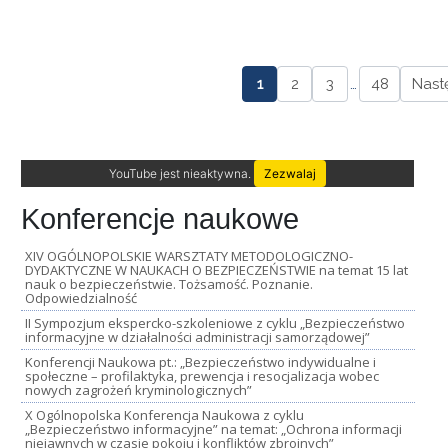
1
2
3
…
48
Nast
YouTube jest nieaktywna.
Zezwalaj
Konferencje naukowe
XIV OGÓLNOPOLSKIE WARSZTATY METODOLOGICZNO-
DYDAKTYCZNE W NAUKACH O BEZPIECZEŃSTWIE na temat 15 lat
nauk o bezpieczeństwie. Tożsamość. Poznanie.
Odpowiedzialność
II Sympozjum ekspercko-szkoleniowe z cyklu „Bezpieczeństwo
informacyjne w działalności administracji samorządowej”
Konferencji Naukowa pt.: „Bezpieczeństwo indywidualne i
społeczne – profilaktyka, prewencja i resocjalizacja wobec
nowych zagrożeń kryminologicznych”
X Ogólnopolska Konferencja Naukowa z cyklu
„Bezpieczeństwo informacyjne” na temat: „Ochrona informacji
niejawnych w czasie pokoju i konfliktów zbrojnych”