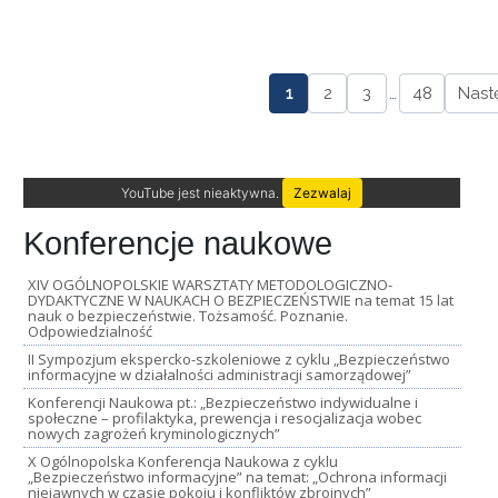
1
2
3
…
48
Nast
YouTube jest nieaktywna.
Zezwalaj
Konferencje naukowe
XIV OGÓLNOPOLSKIE WARSZTATY METODOLOGICZNO-
DYDAKTYCZNE W NAUKACH O BEZPIECZEŃSTWIE na temat 15 lat
nauk o bezpieczeństwie. Tożsamość. Poznanie.
Odpowiedzialność
II Sympozjum ekspercko-szkoleniowe z cyklu „Bezpieczeństwo
informacyjne w działalności administracji samorządowej”
Konferencji Naukowa pt.: „Bezpieczeństwo indywidualne i
społeczne – profilaktyka, prewencja i resocjalizacja wobec
nowych zagrożeń kryminologicznych”
X Ogólnopolska Konferencja Naukowa z cyklu
„Bezpieczeństwo informacyjne” na temat: „Ochrona informacji
niejawnych w czasie pokoju i konfliktów zbrojnych”