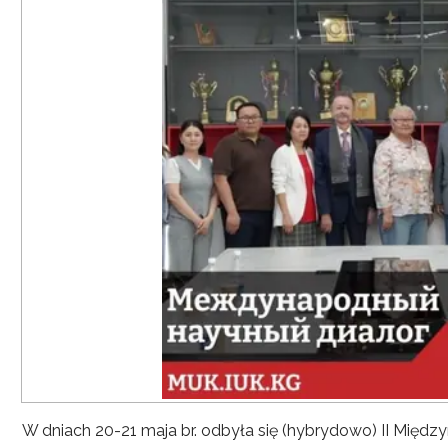
W dniach 20-21 maja br. odbyła się (hybrydowo) II Mię