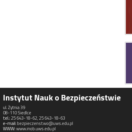
Instytut Nauk o Bezpieczeństwie
ul. Żytnia 39
08-110 Siedlce
tel.:
25 643-18-62, 25 643-18-63
e-mail:
bezpieczenstwo@uws.edu.pl
WWW:
www.inob.uws.edu.pl