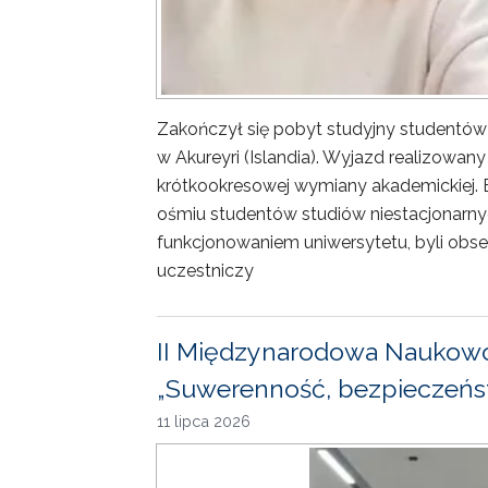
Zakończył się pobyt studyjny studentów
w Akureyri (Islandia). Wyjazd realizowa
krótkookresowej wymiany akademickiej. 
ośmiu studentów studiów niestacjonarny
funkcjonowaniem uniwersytetu, byli obse
uczestniczy
II Międzynarodowa Naukowo
„Suwerenność, bezpieczeńst
11 lipca 2026