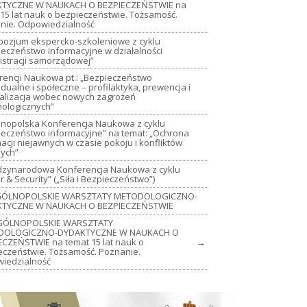
TYCZNE W NAUKACH O BEZPIECZEŃSTWIE na
15 lat nauk o bezpieczeństwie. Tożsamość.
nie. Odpowiedzialność
mpozjum ekspercko-szkoleniowe z cyklu
ieczeństwo informacyjne w działalności
istracji samorządowej”
rencji Naukowa pt.: „Bezpieczeństwo
dualne i społeczne – profilaktyka, prewencja i
jalizacja wobec nowych zagrożeń
nologicznych”
lnopolska Konferencja Naukowa z cyklu
ieczeństwo informacyjne” na temat: „Ochrona
acji niejawnych w czasie pokoju i konfliktów
nych”
iędzynarodowa Konferencja Naukowa z cyklu
 & Security” („Siła i Bezpieczeństwo”)
OGÓLNOPOLSKIE WARSZTATY METODOLOGICZNO-
TYCZNE W NAUKACH O BEZPIECZEŃSTWIE
GÓLNOPOLSKIE WARSZTATY
DOLOGICZNO-DYDAKTYCZNE W NAUKACH O
ECZEŃSTWIE na temat 15 lat nauk o
→
eczeństwie. Tożsamość. Poznanie.
iedzialność