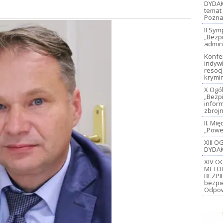
DYDAK
temat 
Pozna
II Sy
„Bezp
admin
Konfe
indywi
resoc
krymi
X Ogó
„Bezp
inform
zbroj
II. M
„Power
XIII 
DYDAK
XIV O
METO
BEZPI
bezpi
Odpow