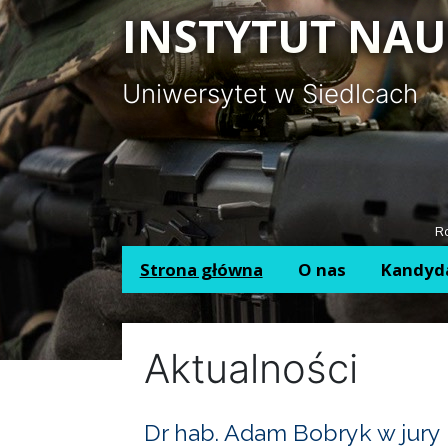
Panel zarządzania plikami cookies
INSTYTUT NAU
Uniwersytet w Siedlcach
Ro
Strona główna
O nas
Kandyd
Aktualności
Dr hab. Adam Bobryk w jury 