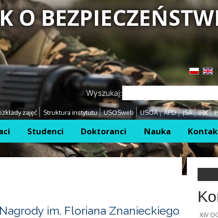
K O BEZPIECZEŃSTW
Przejdź
Przejdź
Wyszukaj:
zkłady zajęć
Struktura instytutu
USOSweb
USOA
APD
JSA
IRK
P
aci
Studenci
Doktoranci
Nauka
Kontak
Ko
Nagrody im. Floriana Znanieckiego
XIV 