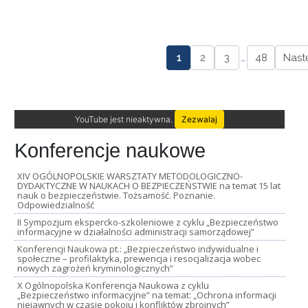
1
2
3
…
48
Nast
YouTube jest nieaktywna.
Zezwalaj
Konferencje naukowe
XIV OGÓLNOPOLSKIE WARSZTATY METODOLOGICZNO-
DYDAKTYCZNE W NAUKACH O BEZPIECZEŃSTWIE na temat 15 lat
nauk o bezpieczeństwie. Tożsamość. Poznanie.
Odpowiedzialność
II Sympozjum ekspercko-szkoleniowe z cyklu „Bezpieczeństwo
informacyjne w działalności administracji samorządowej”
Konferencji Naukowa pt.: „Bezpieczeństwo indywidualne i
społeczne – profilaktyka, prewencja i resocjalizacja wobec
nowych zagrożeń kryminologicznych”
X Ogólnopolska Konferencja Naukowa z cyklu
„Bezpieczeństwo informacyjne” na temat: „Ochrona informacji
niejawnych w czasie pokoju i konfliktów zbrojnych”