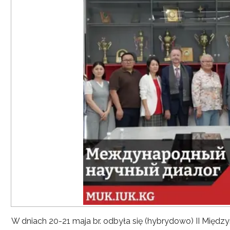
W dniach 20-21 maja br. odbyła się (hybrydowo) II Mię