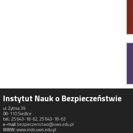
Instytut Nauk o Bezpieczeństwie
ul. Żytnia 39
08-110 Siedlce
tel.:
25 643-18-62, 25 643-18-63
e-mail:
bezpieczenstwo@uws.edu.pl
WWW:
www.inob.uws.edu.pl