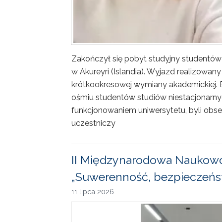
Zakończył się pobyt studyjny studentów
w Akureyri (Islandia). Wyjazd realizowa
krótkookresowej wymiany akademickiej. 
ośmiu studentów studiów niestacjonarny
funkcjonowaniem uniwersytetu, byli obse
uczestniczy
II Międzynarodowa Naukowo
„Suwerenność, bezpieczeńst
11 lipca 2026