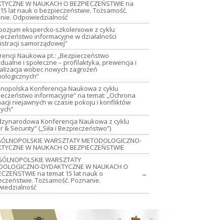
TYCZNE W NAUKACH O BEZPIECZEŃSTWIE na
15 lat nauk o bezpieczeństwie. Tożsamość.
nie. Odpowiedzialność
mpozjum ekspercko-szkoleniowe z cyklu
ieczeństwo informacyjne w działalności
istracji samorządowej”
rencji Naukowa pt.: „Bezpieczeństwo
dualne i społeczne – profilaktyka, prewencja i
jalizacja wobec nowych zagrożeń
nologicznych”
lnopolska Konferencja Naukowa z cyklu
ieczeństwo informacyjne” na temat: „Ochrona
acji niejawnych w czasie pokoju i konfliktów
nych”
iędzynarodowa Konferencja Naukowa z cyklu
 & Security” („Siła i Bezpieczeństwo”)
OGÓLNOPOLSKIE WARSZTATY METODOLOGICZNO-
TYCZNE W NAUKACH O BEZPIECZEŃSTWIE
GÓLNOPOLSKIE WARSZTATY
DOLOGICZNO-DYDAKTYCZNE W NAUKACH O
ECZEŃSTWIE na temat 15 lat nauk o
→
eczeństwie. Tożsamość. Poznanie.
iedzialność