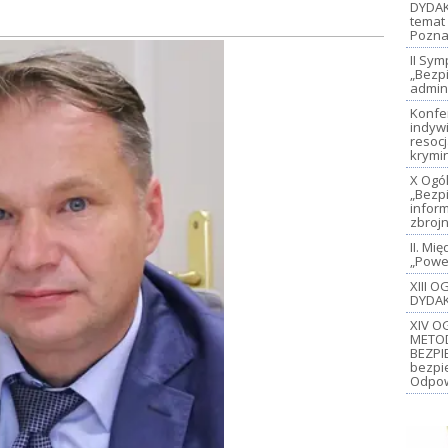
DYDAK
temat 
Pozna
II Sy
„Bezp
admin
Konfe
indywi
resoc
krymi
X Ogó
„Bezp
inform
zbroj
II. M
„Power
XIII 
DYDAK
XIV O
METO
BEZPI
bezpi
Odpow