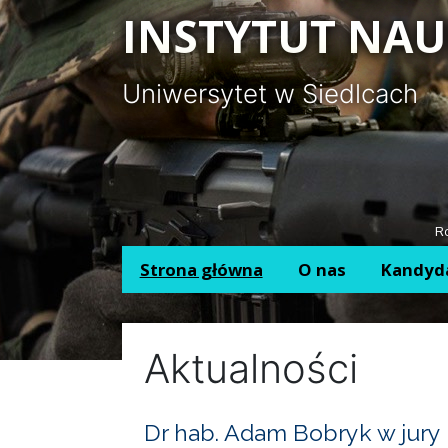
Panel zarządzania plikami cookies
INSTYTUT NAU
Uniwersytet w Siedlcach
Ro
Strona główna
O nas
Kandyd
Aktualności
Dr hab. Adam Bobryk w jury 