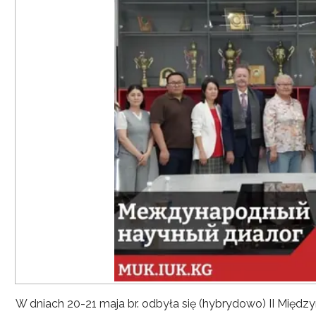
W dniach 20-21 maja br. odbyła się (hybrydowo) II Mię