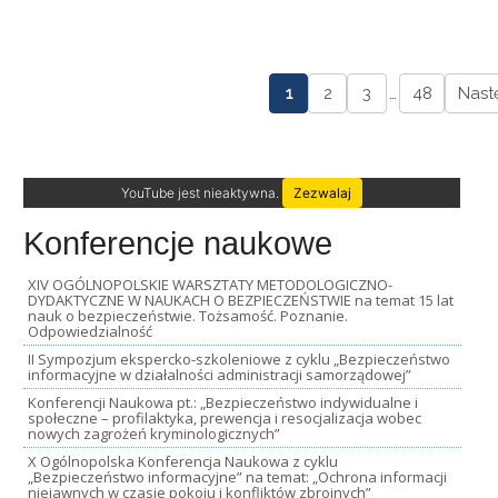
1
2
3
…
48
Nast
YouTube jest nieaktywna.
Zezwalaj
Konferencje naukowe
XIV OGÓLNOPOLSKIE WARSZTATY METODOLOGICZNO-
DYDAKTYCZNE W NAUKACH O BEZPIECZEŃSTWIE na temat 15 lat
nauk o bezpieczeństwie. Tożsamość. Poznanie.
Odpowiedzialność
II Sympozjum ekspercko-szkoleniowe z cyklu „Bezpieczeństwo
informacyjne w działalności administracji samorządowej”
Konferencji Naukowa pt.: „Bezpieczeństwo indywidualne i
społeczne – profilaktyka, prewencja i resocjalizacja wobec
nowych zagrożeń kryminologicznych”
X Ogólnopolska Konferencja Naukowa z cyklu
„Bezpieczeństwo informacyjne” na temat: „Ochrona informacji
niejawnych w czasie pokoju i konfliktów zbrojnych”