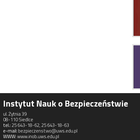
Instytut Nauk o Bezpieczeństwie
ul. Żytnia 39
08-110 Siedlce
tel.:
25 643-18-62, 25 643-18-63
e-mail:
bezpieczenstwo@uws.edu.pl
WWW:
www.inob.uws.edu.pl