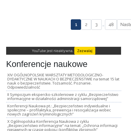
1
2
3
…
48
Nast
YouTube jest nieaktywna.
Zezwalaj
Konferencje naukowe
XIV OGÓLNOPOLSKIE WARSZTATY METODOLOGICZNO-
DYDAKTYCZNE W NAUKACH O BEZPIECZEŃSTWIE na temat 15 lat
nauk o bezpieczeństwie. Tożsamość. Poznanie.
Odpowiedzialność
II Sympozjum ekspercko-szkoleniowe z cyklu „Bezpieczeństwo
informacyjne w działalności administracji samorządowej”
Konferencji Naukowa pt.: „Bezpieczeństwo indywidualne i
społeczne – profilaktyka, prewencja i resocjalizacja wobec
nowych zagrożeń kryminologicznych”
X Ogólnopolska Konferencja Naukowa z cyklu
„Bezpieczeństwo informacyjne” na temat: „Ochrona informacji
niejawnych w czasie pokoju i konfliktów zbrojnych”