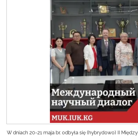
W dniach 20-21 maja br. odbyła się (hybrydowo) II Mię