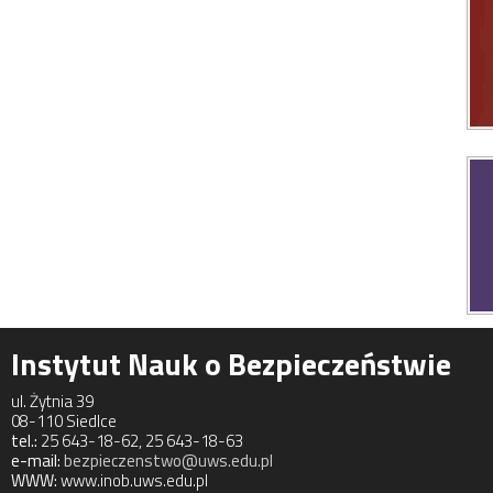
Instytut Nauk o Bezpieczeństwie
ul. Żytnia 39
08-110 Siedlce
tel.:
25 643-18-62, 25 643-18-63
e-mail:
bezpieczenstwo@uws.edu.pl
WWW:
www.inob.uws.edu.pl