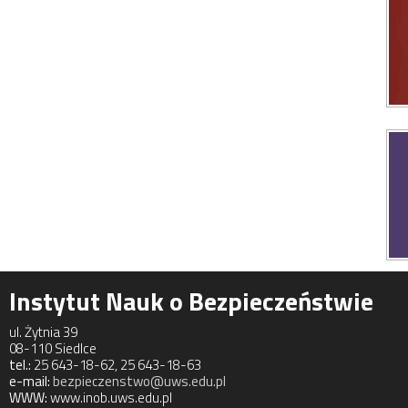
Instytut Nauk o Bezpieczeństwie
ul. Żytnia 39
08-110 Siedlce
tel.:
25 643-18-62, 25 643-18-63
e-mail:
bezpieczenstwo@uws.edu.pl
WWW:
www.inob.uws.edu.pl