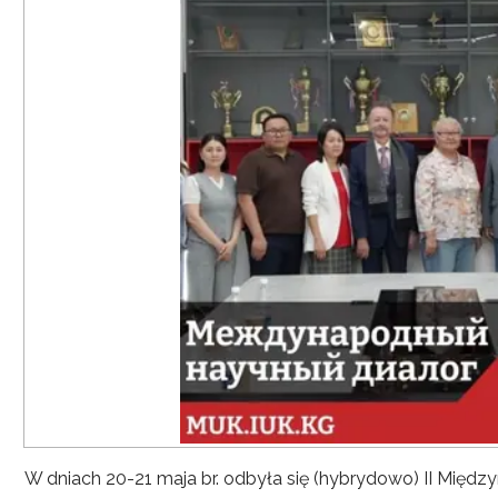
W dniach 20-21 maja br. odbyła się (hybrydowo) II Mię