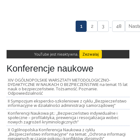
1
2
3
…
48
Nast
YouTube jest nieaktywna.
Zezwalaj
Konferencje naukowe
XIV OGÓLNOPOLSKIE WARSZTATY METODOLOGICZNO-
DYDAKTYCZNE W NAUKACH O BEZPIECZEŃSTWIE na temat 15 lat
nauk o bezpieczeństwie. Tożsamość. Poznanie.
Odpowiedzialność
II Sympozjum ekspercko-szkoleniowe z cyklu „Bezpieczeństwo
informacyjne w działalności administracji samorządowej”
Konferencji Naukowa pt.: „Bezpieczeństwo indywidualne i
społeczne – profilaktyka, prewencja i resocjalizacja wobec
nowych zagrożeń kryminologicznych”
X Ogólnopolska Konferencja Naukowa z cyklu
„Bezpieczeństwo informacyjne” na temat: „Ochrona informacji
niejawnych w czasie pokoju i konfliktów zbrojnych”