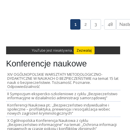
1
2
3
…
48
Nast
YouTube jest nieaktywna.
Zezwalaj
Konferencje naukowe
XIV OGÓLNOPOLSKIE WARSZTATY METODOLOGICZNO-
DYDAKTYCZNE W NAUKACH O BEZPIECZEŃSTWIE na temat 15 lat
nauk o bezpieczeństwie. Tożsamość. Poznanie.
Odpowiedzialność
II Sympozjum ekspercko-szkoleniowe z cyklu „Bezpieczeństwo
informacyjne w działalności administracji samorządowej”
Konferencji Naukowa pt.: „Bezpieczeństwo indywidualne i
społeczne – profilaktyka, prewencja i resocjalizacja wobec
nowych zagrożeń kryminologicznych”
X Ogólnopolska Konferencja Naukowa z cyklu
„Bezpieczeństwo informacyjne” na temat: „Ochrona informacji
niejawnych w czasie pokoju i konfliktów zbrojnych”