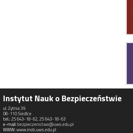
Instytut Nauk o Bezpieczeństwie
ul. Żytnia 39
08-110 Siedlce
tel.:
25 643-18-62, 25 643-18-63
e-mail:
bezpieczenstwo@uws.edu.pl
WWW:
www.inob.uws.edu.pl