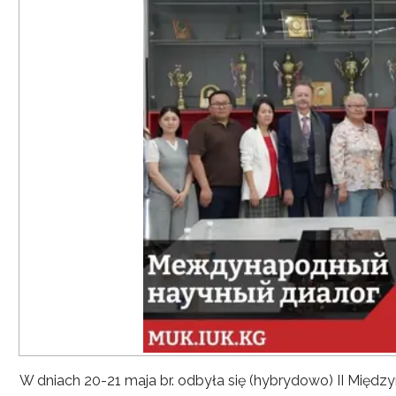
W dniach 20-21 maja br. odbyła się (hybrydowo) II Mię