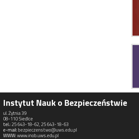
Instytut Nauk o Bezpieczeństwie
ul. Żytnia 39
08-110 Siedlce
tel.:
25 643-18-62, 25 643-18-63
e-mail:
bezpieczenstwo@uws.edu.pl
WWW:
www.inob.uws.edu.pl