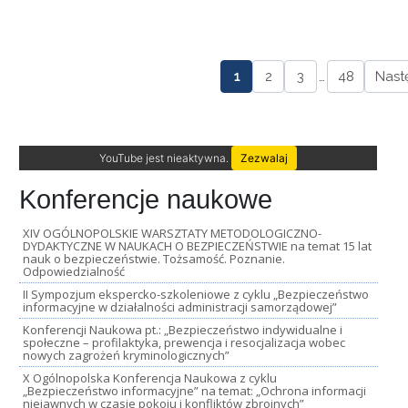
1
2
3
…
48
Nast
YouTube jest nieaktywna.
Zezwalaj
Konferencje naukowe
XIV OGÓLNOPOLSKIE WARSZTATY METODOLOGICZNO-
DYDAKTYCZNE W NAUKACH O BEZPIECZEŃSTWIE na temat 15 lat
nauk o bezpieczeństwie. Tożsamość. Poznanie.
Odpowiedzialność
II Sympozjum ekspercko-szkoleniowe z cyklu „Bezpieczeństwo
informacyjne w działalności administracji samorządowej”
Konferencji Naukowa pt.: „Bezpieczeństwo indywidualne i
społeczne – profilaktyka, prewencja i resocjalizacja wobec
nowych zagrożeń kryminologicznych”
X Ogólnopolska Konferencja Naukowa z cyklu
„Bezpieczeństwo informacyjne” na temat: „Ochrona informacji
niejawnych w czasie pokoju i konfliktów zbrojnych”