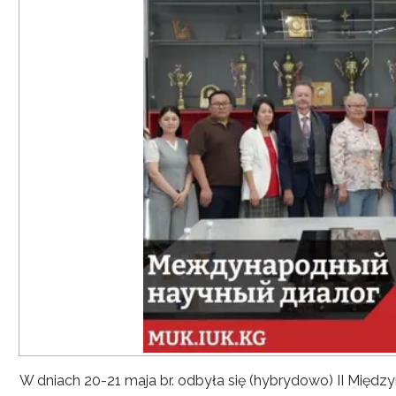
W dniach 20-21 maja br. odbyła się (hybrydowo) II Mię