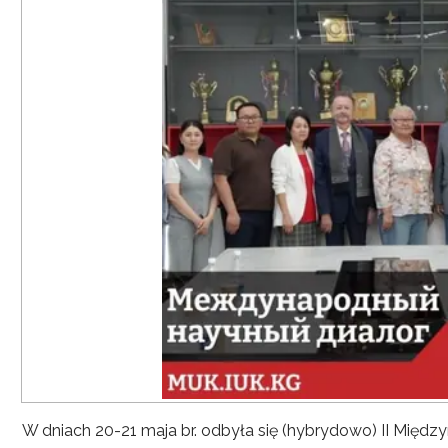
W dniach 20-21 maja br. odbyła się (hybrydowo) II Mię