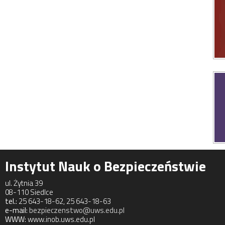
Instytut Nauk o Bezpieczeństwie
ul. Żytnia 39
08-110 Siedlce
tel.:
25 643-18-62, 25 643-18-63
e-mail:
bezpieczenstwo@uws.edu.pl
WWW:
www.inob.uws.edu.pl