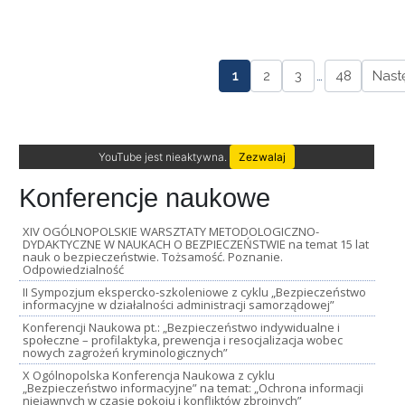
1
2
3
…
48
Nast
YouTube jest nieaktywna.
Zezwalaj
Konferencje naukowe
XIV OGÓLNOPOLSKIE WARSZTATY METODOLOGICZNO-
DYDAKTYCZNE W NAUKACH O BEZPIECZEŃSTWIE na temat 15 lat
nauk o bezpieczeństwie. Tożsamość. Poznanie.
Odpowiedzialność
II Sympozjum ekspercko-szkoleniowe z cyklu „Bezpieczeństwo
informacyjne w działalności administracji samorządowej”
Konferencji Naukowa pt.: „Bezpieczeństwo indywidualne i
społeczne – profilaktyka, prewencja i resocjalizacja wobec
nowych zagrożeń kryminologicznych”
X Ogólnopolska Konferencja Naukowa z cyklu
„Bezpieczeństwo informacyjne” na temat: „Ochrona informacji
niejawnych w czasie pokoju i konfliktów zbrojnych”