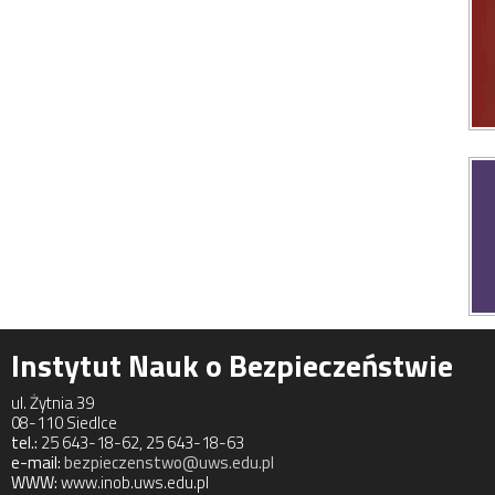
Instytut Nauk o Bezpieczeństwie
ul. Żytnia 39
08-110 Siedlce
tel.:
25 643-18-62, 25 643-18-63
e-mail:
bezpieczenstwo@uws.edu.pl
WWW:
www.inob.uws.edu.pl