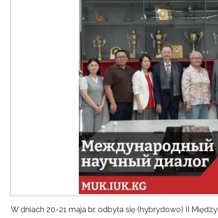
W dniach 20-21 maja br. odbyła się (hybrydowo) II Mię