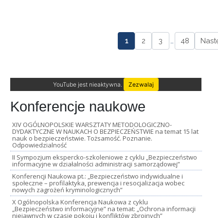
1
2
3
…
48
Nast
YouTube jest nieaktywna.
Zezwalaj
Konferencje naukowe
XIV OGÓLNOPOLSKIE WARSZTATY METODOLOGICZNO-
DYDAKTYCZNE W NAUKACH O BEZPIECZEŃSTWIE na temat 15 lat
nauk o bezpieczeństwie. Tożsamość. Poznanie.
Odpowiedzialność
II Sympozjum ekspercko-szkoleniowe z cyklu „Bezpieczeństwo
informacyjne w działalności administracji samorządowej”
Konferencji Naukowa pt.: „Bezpieczeństwo indywidualne i
społeczne – profilaktyka, prewencja i resocjalizacja wobec
nowych zagrożeń kryminologicznych”
X Ogólnopolska Konferencja Naukowa z cyklu
„Bezpieczeństwo informacyjne” na temat: „Ochrona informacji
niejawnych w czasie pokoju i konfliktów zbrojnych”