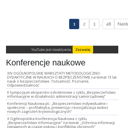
1
2
3
…
48
Nast
YouTube jest nieaktywna.
Zezwalaj
Konferencje naukowe
XIV OGÓLNOPOLSKIE WARSZTATY METODOLOGICZNO-
DYDAKTYCZNE W NAUKACH O BEZPIECZEŃSTWIE na temat 15 lat
nauk o bezpieczeństwie. Tożsamość. Poznanie.
Odpowiedzialność
II Sympozjum ekspercko-szkoleniowe z cyklu „Bezpieczeństwo
informacyjne w działalności administracji samorządowej”
Konferencji Naukowa pt.: „Bezpieczeństwo indywidualne i
społeczne – profilaktyka, prewencja i resocjalizacja wobec
nowych zagrożeń kryminologicznych”
X Ogólnopolska Konferencja Naukowa z cyklu
„Bezpieczeństwo informacyjne” na temat: „Ochrona informacji
niejawnych w czasie pokoju i konfliktów zbrojnych”