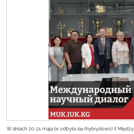
W dniach 20-21 maja br. odbyła się (hybrydowo) II Mię