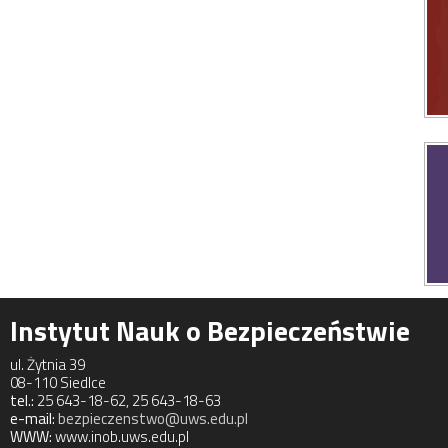
Instytut Nauk o Bezpieczeństwie
ul. Żytnia 39
08-110 Siedlce
tel.:
25 643-18-62, 25 643-18-63
e-mail:
bezpieczenstwo@uws.edu.pl
WWW:
www.inob.uws.edu.pl