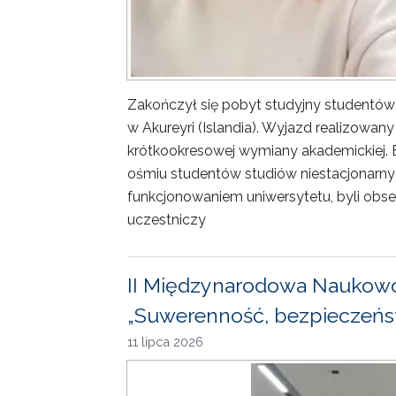
Zakończył się pobyt studyjny studentów
w Akureyri (Islandia). Wyjazd realizowa
krótkookresowej wymiany akademickiej. 
ośmiu studentów studiów niestacjonarny
funkcjonowaniem uniwersytetu, byli obse
uczestniczy
II Międzynarodowa Naukowo
„Suwerenność, bezpieczeńst
11 lipca 2026