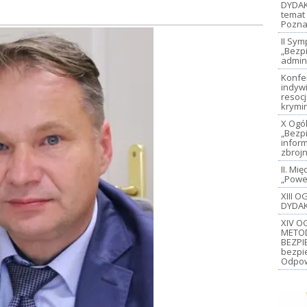
DYDAK
temat 
Pozna
II Sy
„Bezp
admin
Konfe
indywi
resoc
krymi
X Ogó
„Bezp
inform
zbroj
II. M
„Power
XIII 
DYDAK
XIV O
METO
BEZPI
bezpi
Odpow