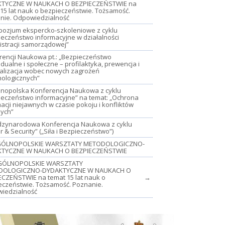
TYCZNE W NAUKACH O BEZPIECZEŃSTWIE na
15 lat nauk o bezpieczeństwie. Tożsamość.
nie. Odpowiedzialność
mpozjum ekspercko-szkoleniowe z cyklu
ieczeństwo informacyjne w działalności
istracji samorządowej”
rencji Naukowa pt.: „Bezpieczeństwo
dualne i społeczne – profilaktyka, prewencja i
jalizacja wobec nowych zagrożeń
nologicznych”
lnopolska Konferencja Naukowa z cyklu
ieczeństwo informacyjne” na temat: „Ochrona
acji niejawnych w czasie pokoju i konfliktów
nych”
iędzynarodowa Konferencja Naukowa z cyklu
 & Security” („Siła i Bezpieczeństwo”)
OGÓLNOPOLSKIE WARSZTATY METODOLOGICZNO-
TYCZNE W NAUKACH O BEZPIECZEŃSTWIE
GÓLNOPOLSKIE WARSZTATY
DOLOGICZNO-DYDAKTYCZNE W NAUKACH O
ECZEŃSTWIE na temat 15 lat nauk o
→
eczeństwie. Tożsamość. Poznanie.
iedzialność