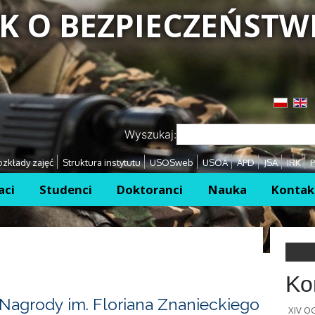
K O BEZPIECZEŃSTW
Przejdź
Przejdź
Wyszukaj:
zkłady zajęć
Struktura instytutu
USOSweb
USOA
APD
JSA
IRK
P
aci
Studenci
Doktoranci
Nauka
Kontak
Ko
Nagrody im. Floriana Znanieckiego
XIV 