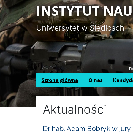
Panel zarządzania plikami cookies
INSTYTUT NAU
Uniwersytet w Siedlcach
Ro
Strona główna
O nas
Kandyd
Aktualności
Dr hab. Adam Bobryk w jury 