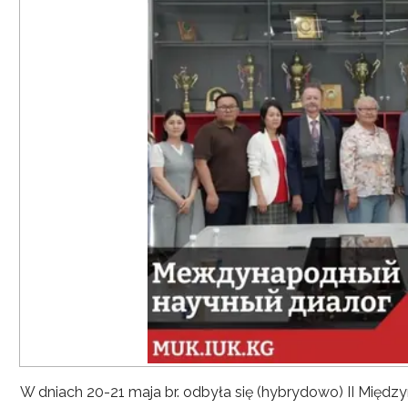
W dniach 20-21 maja br. odbyła się (hybrydowo) II Mię