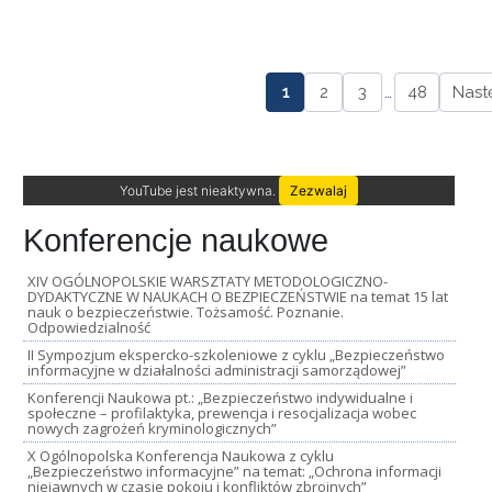
1
2
3
…
48
Nast
YouTube jest nieaktywna.
Zezwalaj
Konferencje naukowe
XIV OGÓLNOPOLSKIE WARSZTATY METODOLOGICZNO-
DYDAKTYCZNE W NAUKACH O BEZPIECZEŃSTWIE na temat 15 lat
nauk o bezpieczeństwie. Tożsamość. Poznanie.
Odpowiedzialność
II Sympozjum ekspercko-szkoleniowe z cyklu „Bezpieczeństwo
informacyjne w działalności administracji samorządowej”
Konferencji Naukowa pt.: „Bezpieczeństwo indywidualne i
społeczne – profilaktyka, prewencja i resocjalizacja wobec
nowych zagrożeń kryminologicznych”
X Ogólnopolska Konferencja Naukowa z cyklu
„Bezpieczeństwo informacyjne” na temat: „Ochrona informacji
niejawnych w czasie pokoju i konfliktów zbrojnych”