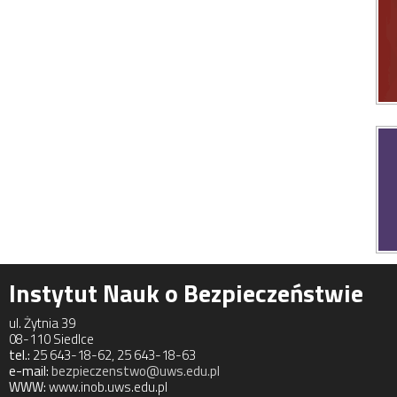
Instytut Nauk o Bezpieczeństwie
ul. Żytnia 39
08-110 Siedlce
tel.:
25 643-18-62, 25 643-18-63
e-mail:
bezpieczenstwo@uws.edu.pl
WWW:
www.inob.uws.edu.pl