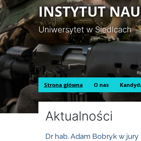
Panel zarządzania plikami cookies
INSTYTUT NAU
Uniwersytet w Siedlcach
Ro
Strona główna
O nas
Kandyd
Aktualności
Dr hab. Adam Bobryk w jury 