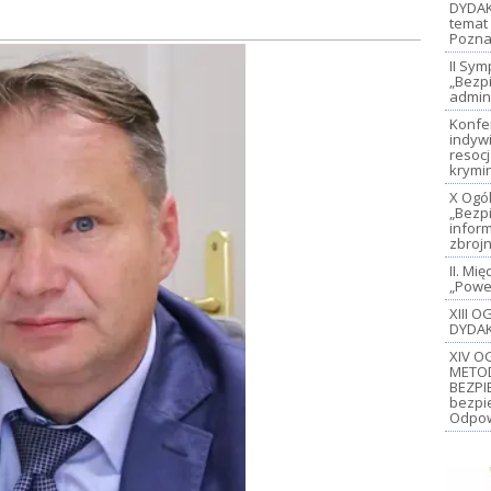
DYDAK
temat 
Pozna
II Sy
„Bezp
admin
Konfe
indywi
resoc
krymi
X Ogó
„Bezp
inform
zbroj
II. M
„Power
XIII 
DYDAK
XIV O
METO
BEZPI
bezpi
Odpow