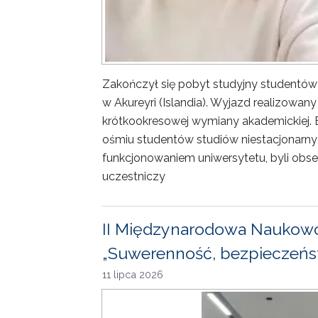
Zakończył się pobyt studyjny studentów
w Akureyri (Islandia). Wyjazd realizowa
krótkookresowej wymiany akademickiej. 
ośmiu studentów studiów niestacjonarny
funkcjonowaniem uniwersytetu, byli obse
uczestniczy
II Międzynarodowa Naukowo
„Suwerenność, bezpieczeńst
11 lipca 2026