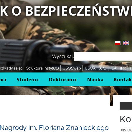
K O BEZPIECZEŃSTW
Przejdź
Przejdź
Wyszukaj:
zkłady zajęć
Struktura instytutu
USOSweb
USOA
APD
JSA
IRK
P
aci
Studenci
Doktoranci
Nauka
Kontak
Ko
Nagrody im. Floriana Znanieckiego
XIV 