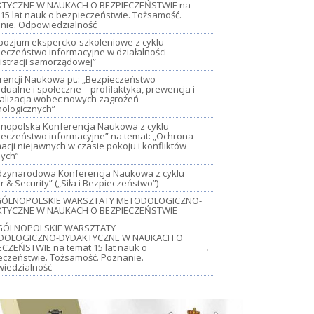
TYCZNE W NAUKACH O BEZPIECZEŃSTWIE na
15 lat nauk o bezpieczeństwie. Tożsamość.
nie. Odpowiedzialność
mpozjum ekspercko-szkoleniowe z cyklu
ieczeństwo informacyjne w działalności
istracji samorządowej”
rencji Naukowa pt.: „Bezpieczeństwo
dualne i społeczne – profilaktyka, prewencja i
jalizacja wobec nowych zagrożeń
nologicznych”
lnopolska Konferencja Naukowa z cyklu
ieczeństwo informacyjne” na temat: „Ochrona
acji niejawnych w czasie pokoju i konfliktów
nych”
iędzynarodowa Konferencja Naukowa z cyklu
 & Security” („Siła i Bezpieczeństwo”)
OGÓLNOPOLSKIE WARSZTATY METODOLOGICZNO-
TYCZNE W NAUKACH O BEZPIECZEŃSTWIE
GÓLNOPOLSKIE WARSZTATY
DOLOGICZNO-DYDAKTYCZNE W NAUKACH O
ECZEŃSTWIE na temat 15 lat nauk o
→
eczeństwie. Tożsamość. Poznanie.
iedzialność