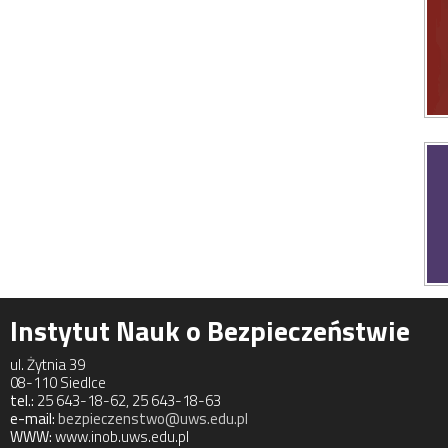
Instytut Nauk o Bezpieczeństwie
ul. Żytnia 39
08-110 Siedlce
tel.:
25 643-18-62, 25 643-18-63
e-mail:
bezpieczenstwo@uws.edu.pl
WWW:
www.inob.uws.edu.pl