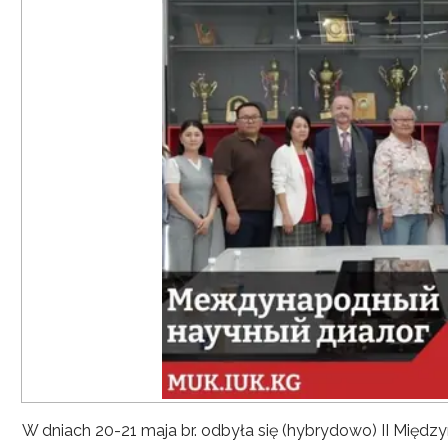
W dniach 20-21 maja br. odbyła się (hybrydowo) II Mię