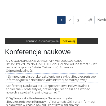
1
2
3
…
48
Nast
YouTube jest nieaktywna.
Zezwalaj
Konferencje naukowe
XIV OGÓLNOPOLSKIE WARSZTATY METODOLOGICZNO-
DYDAKTYCZNE W NAUKACH O BEZPIECZEŃSTWIE na temat 15 lat
nauk o bezpieczeństwie. Tożsamość. Poznanie.
Odpowiedzialność
II Sympozjum ekspercko-szkoleniowe z cyklu „Bezpieczeństwo
informacyjne w działalności administracji samorządowej”
Konferencji Naukowa pt.: „Bezpieczeństwo indywidualne i
społeczne – profilaktyka, prewencja i resocjalizacja wobec
nowych zagrożeń kryminologicznych”
X Ogólnopolska Konferencja Naukowa z cyklu
„Bezpieczeństwo informacyjne” na temat: „Ochrona informacji
niejawnych w czasie pokoju i konfliktów zbrojnych”