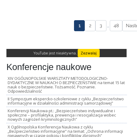
1
2
3
…
48
Nast
YouTube jest nieaktywna.
Zezwalaj
Konferencje naukowe
XIV OGÓLNOPOLSKIE WARSZTATY METODOLOGICZNO-
DYDAKTYCZNE W NAUKACH O BEZPIECZEŃSTWIE na temat 15 lat
nauk o bezpieczeństwie. Tożsamość. Poznanie.
Odpowiedzialność
II Sympozjum ekspercko-szkoleniowe z cyklu „Bezpieczeństwo
informacyjne w działalności administracji samorządowej”
Konferencji Naukowa pt.: „Bezpieczeństwo indywidualne i
społeczne – profilaktyka, prewencja i resocjalizacja wobec
nowych zagrożeń kryminologicznych”
X Ogólnopolska Konferencja Naukowa z cyklu
„Bezpieczeństwo informacyjne” na temat: „Ochrona informacji
niejawnych w czasie pokoju i konfliktów zbrojnych”