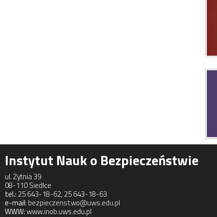
Instytut Nauk o Bezpieczeństwie
ul. Żytnia 39
08-110 Siedlce
tel.:
25 643-18-62, 25 643-18-63
e-mail:
bezpieczenstwo@uws.edu.pl
WWW:
www.inob.uws.edu.pl