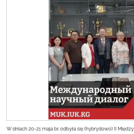
W dniach 20-21 maja br. odbyła się (hybrydowo) II Mię