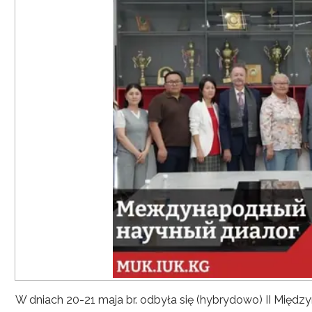
W dniach 20-21 maja br. odbyła się (hybrydowo) II Mię