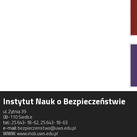
Instytut Nauk o Bezpieczeństwie
ul. Żytnia 39
08-110 Siedlce
tel.:
25 643-18-62, 25 643-18-63
e-mail:
bezpieczenstwo@uws.edu.pl
WWW:
www.inob.uws.edu.pl