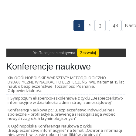
1
2
3
…
48
Nast
YouTube jest nieaktywna.
Zezwalaj
Konferencje naukowe
XIV OGÓLNOPOLSKIE WARSZTATY METODOLOGICZNO-
DYDAKTYCZNE W NAUKACH O BEZPIECZEŃSTWIE na temat 15 lat
nauk o bezpieczeństwie. Tożsamość. Poznanie.
Odpowiedzialność
II Sympozjum ekspercko-szkoleniowe z cyklu „Bezpieczeństwo
informacyjne w działalności administracji samorządowej”
Konferencji Naukowa pt.: „Bezpieczeństwo indywidualne i
społeczne – profilaktyka, prewencja i resocjalizacja wobec
nowych zagrożeń kryminologicznych”
X Ogólnopolska Konferencja Naukowa z cyklu
„Bezpieczeństwo informacyjne” na temat: „Ochrona informacji
niejawnych w czasie pokoju i konfliktów zbrojnych”