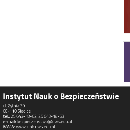
Instytut Nauk o Bezpieczeństwie
ul. Żytnia 39
08-110 Siedlce
tel.:
25 643-18-62, 25 643-18-63
e-mail:
bezpieczenstwo@uws.edu.pl
WWW:
www.inob.uws.edu.pl