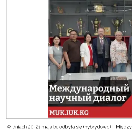
W dniach 20-21 maja br. odbyła się (hybrydowo) II Mię