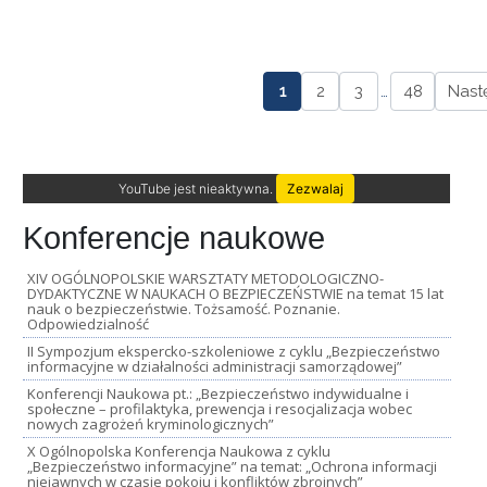
1
2
3
…
48
Nast
YouTube jest nieaktywna.
Zezwalaj
Konferencje naukowe
XIV OGÓLNOPOLSKIE WARSZTATY METODOLOGICZNO-
DYDAKTYCZNE W NAUKACH O BEZPIECZEŃSTWIE na temat 15 lat
nauk o bezpieczeństwie. Tożsamość. Poznanie.
Odpowiedzialność
II Sympozjum ekspercko-szkoleniowe z cyklu „Bezpieczeństwo
informacyjne w działalności administracji samorządowej”
Konferencji Naukowa pt.: „Bezpieczeństwo indywidualne i
społeczne – profilaktyka, prewencja i resocjalizacja wobec
nowych zagrożeń kryminologicznych”
X Ogólnopolska Konferencja Naukowa z cyklu
„Bezpieczeństwo informacyjne” na temat: „Ochrona informacji
niejawnych w czasie pokoju i konfliktów zbrojnych”