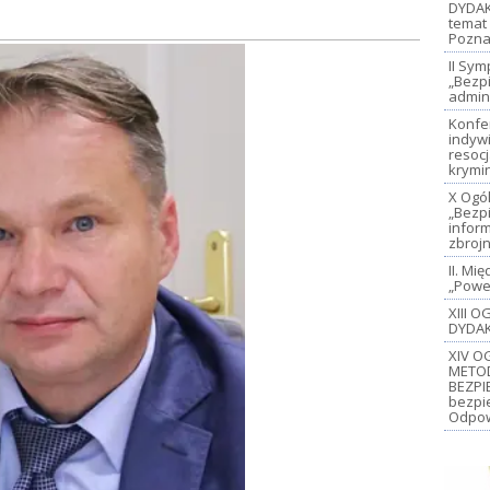
DYDAK
temat 
Pozna
II Sy
„Bezp
admin
Konfe
indywi
resoc
krymi
X Ogó
„Bezp
inform
zbroj
II. M
„Power
XIII 
DYDAK
XIV O
METO
BEZPI
bezpi
Odpow