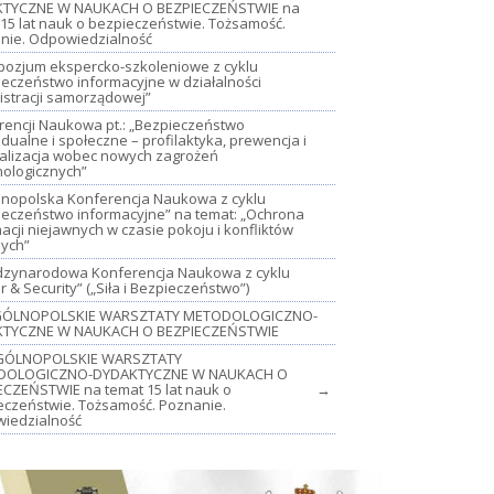
TYCZNE W NAUKACH O BEZPIECZEŃSTWIE na
15 lat nauk o bezpieczeństwie. Tożsamość.
nie. Odpowiedzialność
mpozjum ekspercko-szkoleniowe z cyklu
ieczeństwo informacyjne w działalności
istracji samorządowej”
rencji Naukowa pt.: „Bezpieczeństwo
dualne i społeczne – profilaktyka, prewencja i
jalizacja wobec nowych zagrożeń
nologicznych”
lnopolska Konferencja Naukowa z cyklu
ieczeństwo informacyjne” na temat: „Ochrona
acji niejawnych w czasie pokoju i konfliktów
nych”
iędzynarodowa Konferencja Naukowa z cyklu
 & Security” („Siła i Bezpieczeństwo”)
OGÓLNOPOLSKIE WARSZTATY METODOLOGICZNO-
TYCZNE W NAUKACH O BEZPIECZEŃSTWIE
GÓLNOPOLSKIE WARSZTATY
DOLOGICZNO-DYDAKTYCZNE W NAUKACH O
ECZEŃSTWIE na temat 15 lat nauk o
→
eczeństwie. Tożsamość. Poznanie.
iedzialność