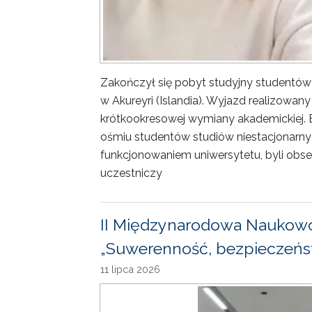
Zakończył się pobyt studyjny studentów
w Akureyri (Islandia). Wyjazd realizowa
krótkookresowej wymiany akademickiej. 
ośmiu studentów studiów niestacjonarny
funkcjonowaniem uniwersytetu, byli obse
uczestniczy
II Międzynarodowa Naukowo
„Suwerenność, bezpieczeńst
11 lipca 2026