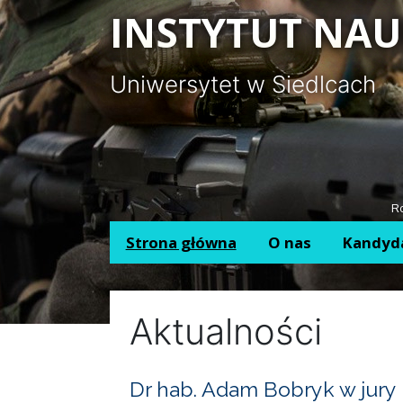
Panel zarządzania plikami cookies
INSTYTUT NAU
Uniwersytet w Siedlcach
Ro
Strona główna
O nas
Kandyd
Aktualności
Dr hab. Adam Bobryk w jury 