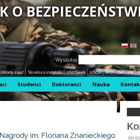
K O BEZPIECZEŃSTW
Przejdź
Przejdź
Wyszukaj:
zkłady zajęć
Struktura instytutu
USOSweb
USOA
APD
JSA
IRK
P
aci
Studenci
Doktoranci
Nauka
Kontak
Ko
Nagrody im. Floriana Znanieckiego
XIV 