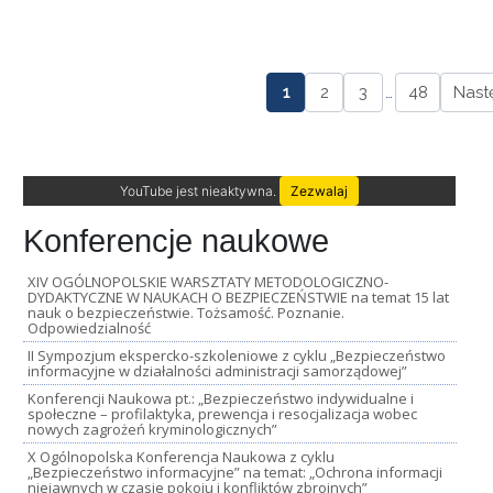
1
2
3
…
48
Nast
YouTube jest nieaktywna.
Zezwalaj
Konferencje naukowe
XIV OGÓLNOPOLSKIE WARSZTATY METODOLOGICZNO-
DYDAKTYCZNE W NAUKACH O BEZPIECZEŃSTWIE na temat 15 lat
nauk o bezpieczeństwie. Tożsamość. Poznanie.
Odpowiedzialność
II Sympozjum ekspercko-szkoleniowe z cyklu „Bezpieczeństwo
informacyjne w działalności administracji samorządowej”
Konferencji Naukowa pt.: „Bezpieczeństwo indywidualne i
społeczne – profilaktyka, prewencja i resocjalizacja wobec
nowych zagrożeń kryminologicznych”
X Ogólnopolska Konferencja Naukowa z cyklu
„Bezpieczeństwo informacyjne” na temat: „Ochrona informacji
niejawnych w czasie pokoju i konfliktów zbrojnych”