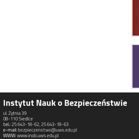
Instytut Nauk o Bezpieczeństwie
ul. Żytnia 39
08-110 Siedlce
tel.:
25 643-18-62, 25 643-18-63
e-mail:
bezpieczenstwo@uws.edu.pl
WWW:
www.inob.uws.edu.pl