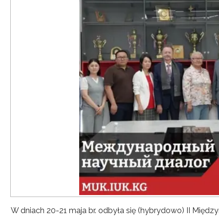
W dniach 20-21 maja br. odbyła się (hybrydowo) II Mię