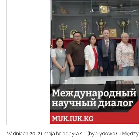
W dniach 20-21 maja br. odbyła się (hybrydowo) II Mię