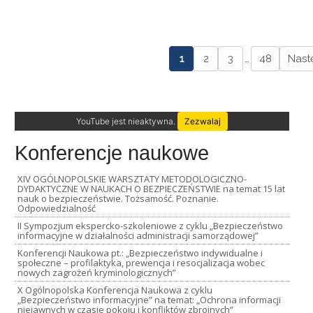
1
2
3
…
48
Nast
YouTube jest nieaktywna.
Zezwalaj
Konferencje naukowe
XIV OGÓLNOPOLSKIE WARSZTATY METODOLOGICZNO-
DYDAKTYCZNE W NAUKACH O BEZPIECZEŃSTWIE na temat 15 lat
nauk o bezpieczeństwie. Tożsamość. Poznanie.
Odpowiedzialność
II Sympozjum ekspercko-szkoleniowe z cyklu „Bezpieczeństwo
informacyjne w działalności administracji samorządowej”
Konferencji Naukowa pt.: „Bezpieczeństwo indywidualne i
społeczne – profilaktyka, prewencja i resocjalizacja wobec
nowych zagrożeń kryminologicznych”
X Ogólnopolska Konferencja Naukowa z cyklu
„Bezpieczeństwo informacyjne” na temat: „Ochrona informacji
niejawnych w czasie pokoju i konfliktów zbrojnych”